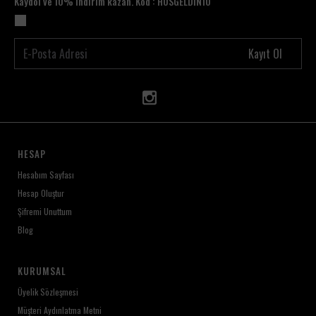
Kaydol ve 10% indirim kazan. Kod : HOSGELDİN10
Kayıt Ol
HESAP
Hesabım Sayfası
Hesap Oluştur
Şifremi Unuttum
Blog
KURUMSAL
Üyelik Sözleşmesi
Müşteri Aydınlatma Metni