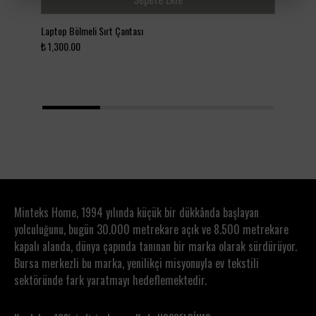
Laptop Bölmeli Sırt Çantası
Bol 
₺ 1,300.00
₺ 1
1
2
3
4
Minteks Home, 1994 yılında küçük bir dükkânda başlayan
yolculuğunu, bugün 30.000 metrekare açık ve 8.500 metrekare
kapalı alanda, dünya çapında tanınan bir marka olarak sürdürüyor.
Bursa merkezli bu marka, yenilikçi misyonuyla ev tekstili
sektöründe fark yaratmayı hedeflemektedir.