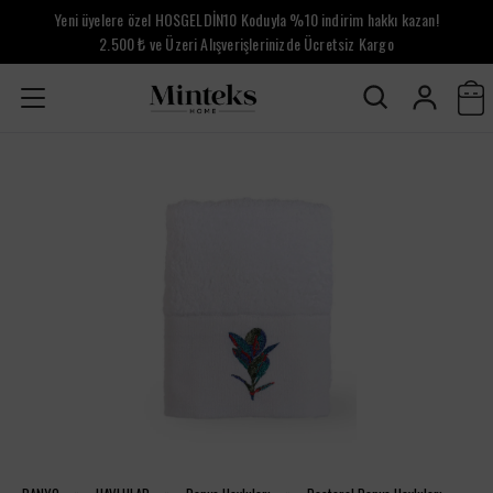
Yeni üyelere özel HOSGELDİN10 Koduyla %10 indirim hakkı kazan!
2.500 ₺ ve Üzeri Alışverişlerinizde Ücretsiz Kargo