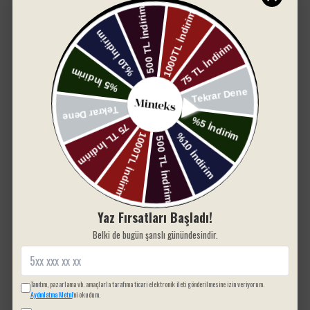
yumuşak bir dokunuş sunar, yüksek su emiciliği ile
gün boyu konfor sağlar. İnce işlenmiş nakış detayı,
bu sade görünüme zarafet katar.
• Ölçü: 70x140 cm
• Renk: Beyaz (Temiz, sade ve klasik)
• Malzeme: %100 pamuk
Yorum bulunamadı
• Nakış işlemeli özel tasarım
• Yüksek emicilik, hızlı kuruma
• Yumuşak, dayanıklı ve uzun ömürlü
• Günlük kullanım, misafir banyosu veya çeyiz için
ideal
Temizliği, şıklığı ve konforu bir arada sunan bu
havlu ile banyolarınızda zarif bir iz bırakın.
Yaz Fırsatları Başladı!
Belki de bugün şanslı günündesindir.
SIZIN İÇIN SEÇTIKLERIMIZ
Tanıtım, pazarlama vb. amaçlarla tarafıma ticari elektronik ileti gönderilmesine izin veriyorum.
Aydınlatma Metni
'ni okudum.