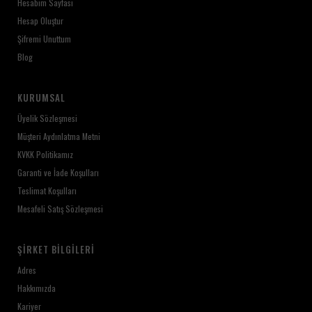
Hesabım Sayfası
Hesap Oluştur
Şifremi Unuttum
Blog
KURUMSAL
Üyelik Sözleşmesi
Müşteri Aydınlatma Metni
KVKK Politikamız
Garanti ve İade Koşulları
Teslimat Koşulları
Mesafeli Satış Sözleşmesi
ŞIRKET BILGILERI
Adres
Hakkımızda
Kariyer