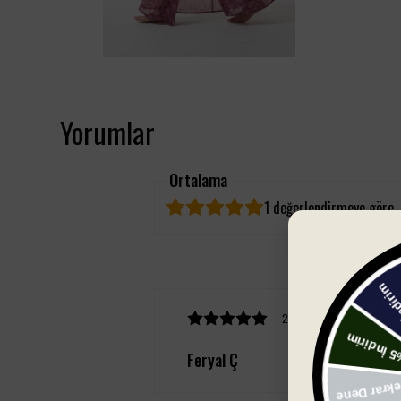
Yorumlar
Ortalama
1 değerlendirmeye göre
25 Temmuz 2026 Cumarte
Feryal Ç