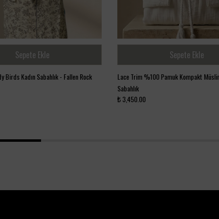
Sepete Ekle
Sepete Ekle
After Bath Lady Birds Kadın Sabahlık - Fallen Rock
Lace Trim %100 Pamuk Kompakt Müsli
Sabahlık
₺ 3,450.00
1
2
3
4