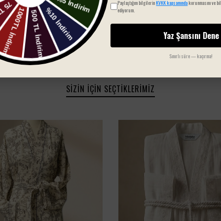
Paylaştığım bilgilerin
KVKK kapsamında
korunmasını ve bil
1
ediyorum.
Yaz Şansını Dene
Sınırlı süre — kaçırma!
SIZIN İÇIN SEÇTIKLERIMIZ