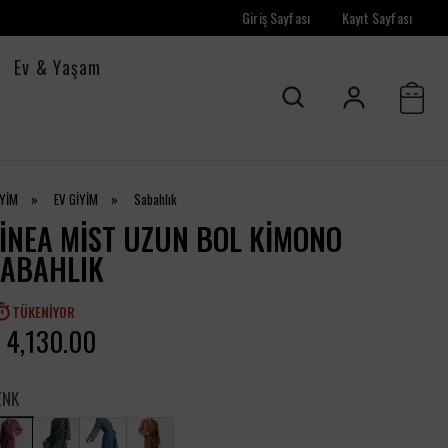
Giriş Sayfası
Kayıt Sayfası
Ev & Yaşam
İYİM
»
EV GİYİM
»
Sabahlık
INEA MIST UZUN BOL KIMONO
SABAHLIK
TÜKENIYOR
 4,130.00
ENK