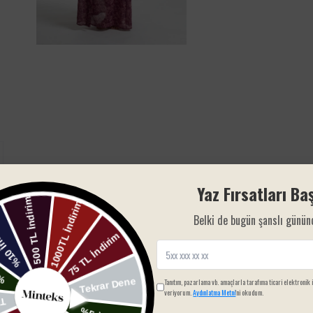
Yaz Fırsatları Baş
Belki de bugün şanslı günün
si
Satın almış kullanıcı
Tanıtım, pazarlama vb. amaçlarla tarafıma ticari elektronik 
veriyorum.
Aydınlatma Metni
'ni okudum.