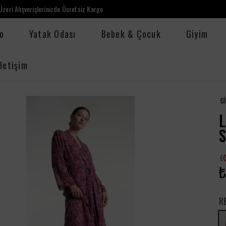
zeri Alışverişlerinizde Ücretsiz Kargo
o
Yatak Odası
Bebek & Çocuk
Giyim
İletişim
G
L
₺
R