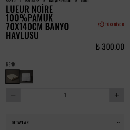
BANYO
»
HAVLULAR
»
Banyo Havluları
»
Lueur
LUEUR NOIRE
100%PAMUK
70X140CM BANYO
TÜKENIYOR
HAVLUSU
₺ 300.00
RENK
DETAYLAR