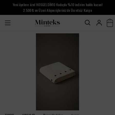
Yeni üyelere özel HOSGELDİN10 Koduyla %10 indirim hakkı kazan!
2.500 ₺ ve Üzeri Alışverişlerinizde Ücretsiz Kargo