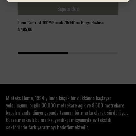
Sepete Ekle
Lueur Contrast 100%Pamuk 70x140cm Banyo Havlusu
Lue
₺ 485.00
₺ 3
1
2
Minteks Home, 1994 yılında küçük bir dükkânda başlayan
yolculuğunu, bugün 30.000 metrekare açık ve 8.500 metrekare
kapalı alanda, dünya çapında tanınan bir marka olarak sürdürüyor.
Bursa merkezli bu marka, yenilikçi misyonuyla ev tekstili
sektöründe fark yaratmayı hedeflemektedir.