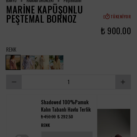
BANYO
»
HAMAM ÜRÜNLERİ
»
Peştemaller
MARINE KAPÜŞONLU
PEŞTEMAL BORNOZ
TÜKENIYOR
₺ 900.00
RENK
Shadowed 100%Pamuk
Kalın Tabanlı Havlu Terlik
₺ 450.00
₺ 292.50
RENK