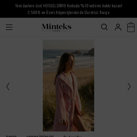
Yeni üyelere özel HOSGELDİN10 Koduyla %10 indirim hakkı kazan!
2.500 ₺ ve Üzeri Alışverişlerinizde Ücretsiz Kargo