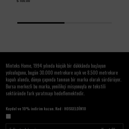
₺ 100.00
₺ 6
• Kol ucu ve etek ucundaki püskül detayları, ürüne
doğal ve sahil ruhunu yansıtan zarif bir dokunuş
ekler.
• Rahat kesimi sayesinde plajda, havuz kenarında
1
2
ya da banyo sonrasında konforlu bir kullanım sunar.
• Hafif yapısı, ürünü günlük kullanımda ve tatil
kombinlerinde pratik bir tamamlayıcı haline
getirir.
Kullanım Alanları
• Deniz ve havuz sonrası hafif bornoz olarak
Minteks Home, 1994 yılında küçük bir dükkânda başlayan
kullanılabilir.
yolculuğunu, bugün 30.000 metrekare açık ve 8.500 metrekare
• Hamam, sauna ve spa kullanımı için uygundur.
• Banyo sonrası günlük kullanımda rahat ve pratik
kapalı alanda, dünya çapında tanınan bir marka olarak sürdürüyor.
bir seçenek sunar.
Bursa merkezli bu marka, yenilikçi misyonuyla ev tekstili
• Yazlık, otel ve tatil valizi için ideal bir
sektöründe fark yaratmayı hedeflemektedir.
tamamlayıcıdır.
• Mayo, bikini veya plaj giyimi üzerine rahatlıkla
Kaydol ve 10% indirim kazan. Kod : HOSGELDİN10
tercih edilebilir.
• Evde hafif bornoz kullanmayı sevenler için
konforlu bir alternatiftir.