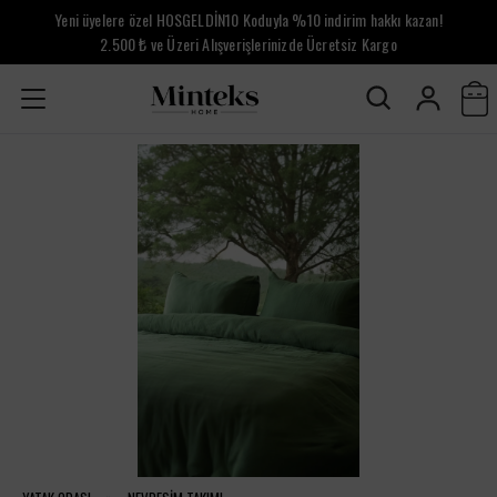
Yeni üyelere özel HOSGELDİN10 Koduyla %10 indirim hakkı kazan!
2.500 ₺ ve Üzeri Alışverişlerinizde Ücretsiz Kargo