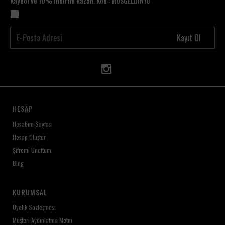
Kaydol ve 10% indirim kazan. Kod : HOSGELDİN10
Kayıt Ol
HESAP
Hesabım Sayfası
Hesap Oluştur
Şifremi Unuttum
Blog
KURUMSAL
Üyelik Sözleşmesi
Müşteri Aydınlatma Metni