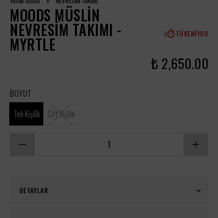
YATAK ODASI
»
NEVRESİM TAKIMI
MOODS MÜSLIN
NEVRESIM TAKIMI -
TÜKENIYOR
MYRTLE
₺ 2,650.00
BOYUT
Tek Kişilik
Çift Kişilik
DETAYLAR