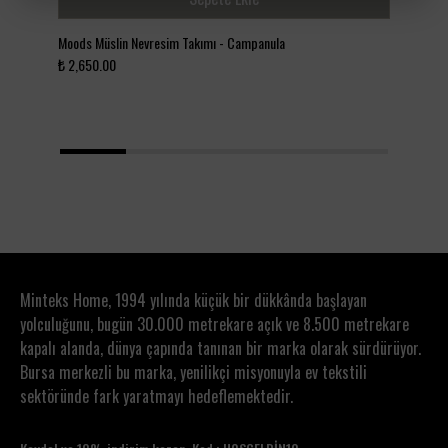
Moods Müslin Nevresim Takımı - Campanula
Moo
₺ 2,650.00
₺ 2
1
2
3
4
5
Minteks Home, 1994 yılında küçük bir dükkânda başlayan
yolculuğunu, bugün 30.000 metrekare açık ve 8.500 metrekare
kapalı alanda, dünya çapında tanınan bir marka olarak sürdürüyor.
Bursa merkezli bu marka, yenilikçi misyonuyla ev tekstili
sektöründe fark yaratmayı hedeflemektedir.