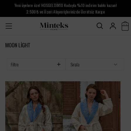
Yeni üyelere özel HOSGELDİN10 Koduyla %10 indirim hakkı kazan!
2.500 ₺ ve Üzeri Alışverişlerinizde Ücretsiz Kargo
MOON LIGHT
Filtre
Sırala