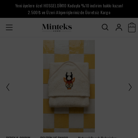
Yeni üyelere özel HOSGELDİN10 Koduyla %10 indirim hakkı kazan!
2.500 ₺ ve Üzeri Alışverişlerinizde Ücretsiz Kargo