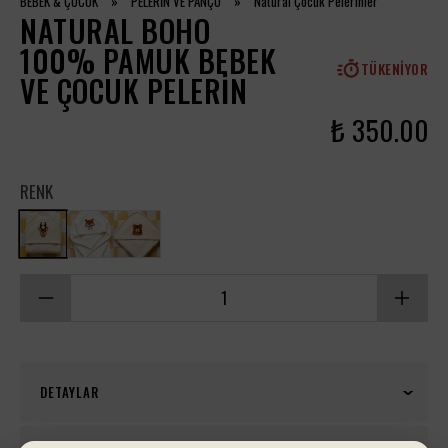
BEBEK & ÇOCUK
»
PELERİN VE PANÇO
»
Natural Çocuk Pelerinler
NATURAL BOHO
100% PAMUK BEBEK
TÜKENIYOR
VE ÇOCUK PELERIN
₺ 350.00
RENK
DETAYLAR