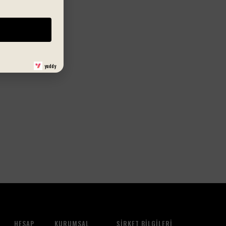
yuddy
HESAP
KURUMSAL
ŞIRKET BILGILERI