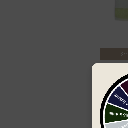
Sep
Ocean Row Wh
cm Havlu
₺ 140.00