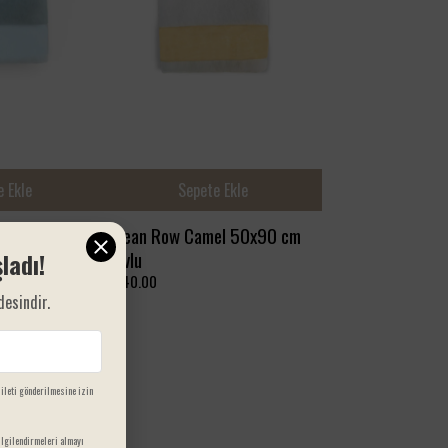
 Ekle
Sepete Ekle
e Bebe Mavi
Ocean Row Camel 50x90 cm
u
Havlu
ladı!
₺ 140.00
desindir.
 ileti gönderilmesine izin
lgilendirmeleri almayı