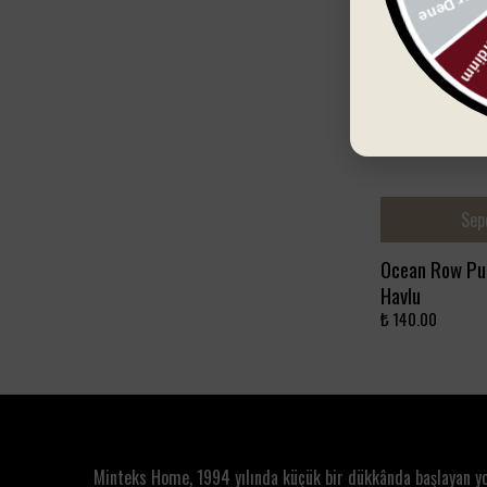
Sep
Ocean Row Pu
Havlu
₺ 140.00
Minteks Home, 1994 yılında küçük bir dükkânda başlayan y