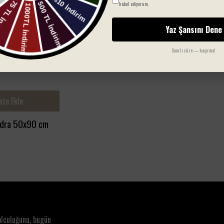
kabul ediyorum.
Yaz Şansını Dene
Sınırlı süre — kaçırma!
ete Ekle
dra 50x90 cm
olculuğunu, bugün