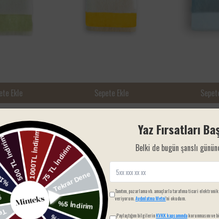
ete Ekle
Sepete Ekle
Sepete
ite Yeşil 50x90
Ocean Row Colours Sarı 50x90
Ocean Row Whit
cm Havlu
50x90 cm Havl
Yaz Fırsatları Baş
₺ 140.00
₺ 140.00
Belki de bugün şanslı günün
Tanıtım, pazarlama vb. amaçlarla tarafıma ticari elektronik
veriyorum.
Aydınlatma Metni
'ni okudum.
Paylaştığım bilgilerin
KVKK kapsamında
korunmasını ve bi