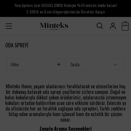
Yeni üyelere özel HOSGELDİN10 Koduyla %10 indirim hakkı kazan!
2.500 ₺ ve Üzeri Alışverişlerinizde Ücretsiz Kargo
ODA SPREYİ
Filtre
Sırala
Minteks Home, yaşam alanlarınızı ferahlatacak ve atmosferine hoş
bir dokunuş katacak oda spreyi çeşitlerini sizlere sunuyor. Doğal ve
kalıcı kokularıyla dikkat çeken ürünlerimiz, odalarınızda istenmeyen
kokuları ortadan kaldırırken uzun süre etkisini sürdürür. Evinizde ya
da ofisinizde her an ferahlık sağlayan oda spreyleri, farklı zevklere
hitap eden aromalarıyla hem işlevsel hem de estetik bir çözüm
sunar.
Zengin Aroma Seçenekleri