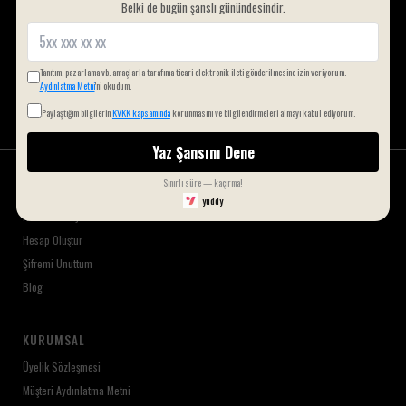
Belki de bugün şanslı günündesindir.
Kayıt Ol
Tanıtım, pazarlama vb. amaçlarla tarafıma ticari elektronik ileti gönderilmesine izin veriyorum.
Aydınlatma Metni
'ni okudum.
Paylaştığım bilgilerin
KVKK kapsamında
korunmasını ve bilgilendirmeleri almayı kabul ediyorum.
Yaz Şansını Dene
Sınırlı süre — kaçırma!
HESAP
yuddy
Hesabım Sayfası
Hesap Oluştur
Şifremi Unuttum
Blog
KURUMSAL
Üyelik Sözleşmesi
Müşteri Aydınlatma Metni