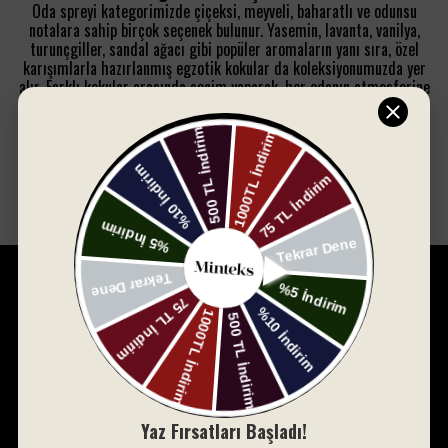
Oda spreyi kategorimizde çiçeksi, meyveli, baharatlı ve odunsu
notalara sahip birçok seçenek bulunur. Yasemin, lavanta, vanilya,
turunçgiller, sandal ağacı gibi popüler aromaların yanı sıra, özel
karışımlarla hazırlanmış egzotik kokular da koleksiyonumuzda yer
alır. Farklı kokular arasında seçim yaparak, her odanın atmosferine
uygun bir seçenek bulabilirsiniz.
Kaliteli ve Doğal İçerik
Minteks Home oda spreyleri, doğal esanslarla üretilir ve çevre
dostu formüllere sahiptir. Alerji riskini en aza indiren
Devamını Göster
Minteks Home, 1994 yılında küçük bir dükkânda başlayan
yolculuğunu, bugün 30.000 metrekare açık ve 8.500 metrekare
kapalı alanda, dünya çapında tanınan bir marka olarak sürdürüyor.
Bursa merkezli bu marka, yenilikçi misyonuyla ev tekstili
sektöründe fark yaratmayı hedeflemektedir.
Yaz Fırsatları Başladı!
Kaydol ve 10% indirim kazan. Kod : HOSGELDİN10