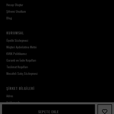
Hesap Oluştur
Şifremi Unuttum
Blog
KURUMSAL
Üyelik Sözleşmesi
Müşteri Aydınlatma Metni
KVKK Politikamız
Garanti ve İade Koşulları
Teslimat Koşulları
Mesafeli Satış Sözleşmesi
ŞIRKET BILGILERI
Adres
Hakkımızda
Kariyer
SEPETE EKLE