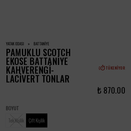
YATAK ODASI
»
BATTANİYE
PAMUKLU SCOTCH
EKOSE BATTANIYE
KAHVERENGI-
TÜKENIYOR
LACIVERT TONLAR
₺ 870.00
BOYUT
Tek Kişilik
Çift Kişilik