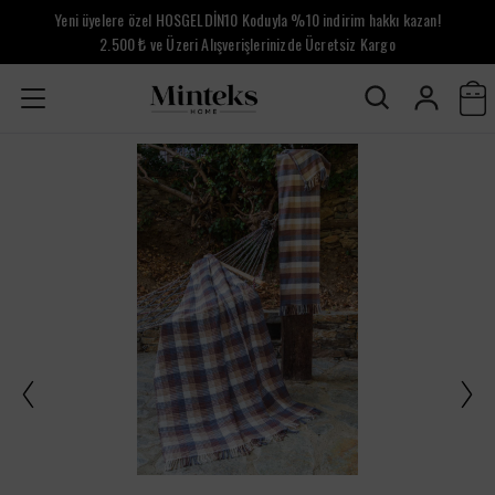
Yeni üyelere özel HOSGELDİN10 Koduyla %10 indirim hakkı kazan!
2.500 ₺ ve Üzeri Alışverişlerinizde Ücretsiz Kargo