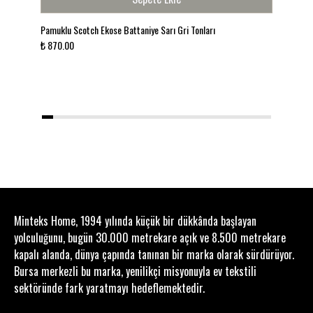
r
Pamuklu Scotch Ekose Battaniye Sarı Gri Tonları
Pamu
₺ 870.00
₺ 1
1
2
3
4
5
6
7
8
9
10
11
12
13
14
15
16
17
18
19
20
Minteks Home, 1994 yılında küçük bir dükkânda başlayan
yolculuğunu, bugün 30.000 metrekare açık ve 8.500 metrekare
kapalı alanda, dünya çapında tanınan bir marka olarak sürdürüyor.
Bursa merkezli bu marka, yenilikçi misyonuyla ev tekstili
sektöründe fark yaratmayı hedeflemektedir.