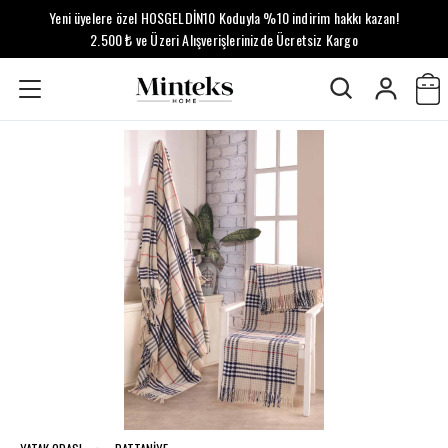
Yeni üyelere özel HOSGELDİN10 Koduyla %10 indirim hakkı kazan!
2.500 ₺ ve Üzeri Alışverişlerinizde Ücretsiz Kargo