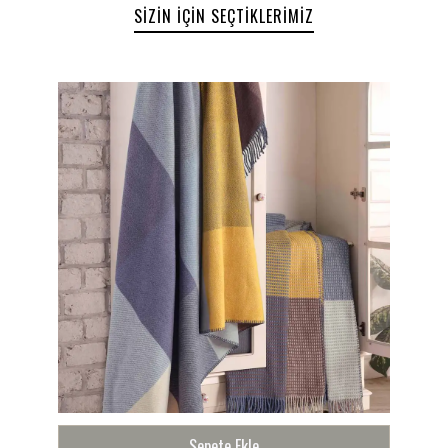
Çamaşır makinesinde 30°C’de yıkayınız.
SIZIN İÇIN SEÇTIKLERIMIZ
Düşük ısıda ütüleme yapılabilir.
Kurutma makinesinde kullanıma uygun değildir.
Ağartıcı kullanmayınız.
Kuru temizleme yapılmaz.
Pamuklu Scotch Battaniye
, her ortama uyum
sağlayan zarif tasarımı ve üstün konforu ile
evinizin vazgeçilmezi olmaya aday. Hemen
sepetinize ekleyin ve bu eşsiz deneyimi yaşayın!
Sepete Ekle