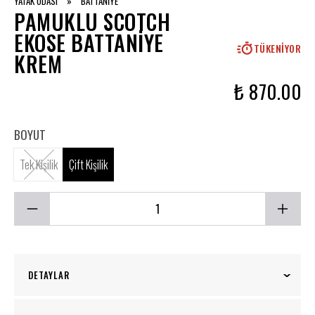
YATAK ODASI
»
BATTANİYE
PAMUKLU SCOTCH
EKOSE BATTANIYE
TÜKENIYOR
KREM
₺ 870.00
BOYUT
Tek Kişilik
Çift Kişilik
DETAYLAR