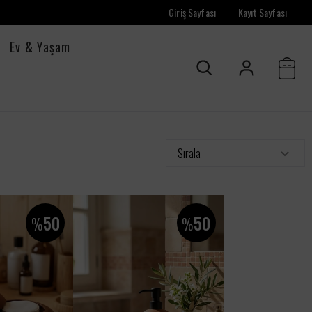
Giriş Sayfası
Kayıt Sayfası
Ev & Yaşam
Sırala
50
50
%
%