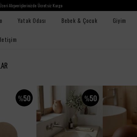
zeri Alışverişlerinizde Ücretsiz Kargo
o
Yatak Odası
Bebek & Çocuk
Giyim
İletişim
LAR
50
50
%
%