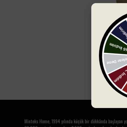
Sep
Jao Seramik Y
Pamukluk - Kı
₺ 540.00
₺ 1,0
Minteks Home, 1994 yılında küçük bir dükkânda başlayan y