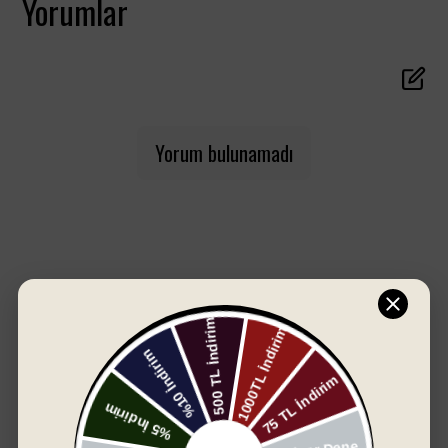
Yorumlar
için özel olarak tasarlanmıştır. Apricottan’ın
yumuşak, sıcak tonları ile Myrtle’ın ferahlatıcı
yeşil tonu, banyonuza zarif ve doğal bir atmosfer
getirir. %100 pamuk havlu kumaştan üretilen bu
set, yumuşak dokusu ve yüksek emiciliğiyle üstün
konfor sunar.
Set İçeriği:
Yorum bulunamadı
1 adet Kadın Havlu Bornoz (Beden: M-L, Apricottan
rengi)
1 adet Erkek Havlu Bornoz (Beden: L-XL, Myrtle
rengi)
2 adet El/Yüz Havlusu (Apricottan & Myrtle uyumlu
tonlarda, 50x90 cm)
2 adet Banyo Havlusu (Apricottan & Myrtle uyumlu
tonlarda, 70x140 cm)
Özellikler:
%100 doğal pamuk ile cildinizi nazikçe sarar,
SIZIN İÇIN SEÇTIKLERIMIZ
yüksek emicilik sağlar.
Kadın bornoz M-L, erkek bornoz L-XL bedeniyle ideal
uyum sağlar.
Apricottan’ın sıcaklığı ve Myrtle’ın dingin yeşili