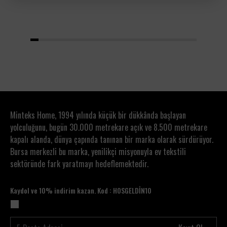
1
2
3
4
5
6
7
8
9
10
11
12
13
14
15
16
17
18
19
20
Minteks Home, 1994 yılında küçük bir dükkânda başlayan
yolculuğunu, bugün 30.000 metrekare açık ve 8.500 metrekare
kapalı alanda, dünya çapında tanınan bir marka olarak sürdürüyor.
Bursa merkezli bu marka, yenilikçi misyonuyla ev tekstili
sektöründe fark yaratmayı hedeflemektedir.
Kaydol ve 10% indirim kazan. Kod : HOSGELDİN10