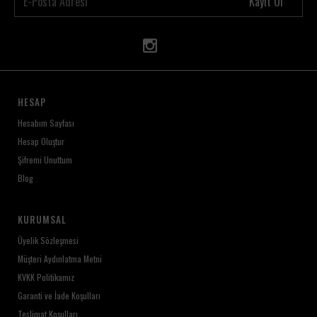
Kayıt Ol
HESAP
Hesabım Sayfası
Hesap Oluştur
Şifremi Unuttum
Blog
KURUMSAL
Üyelik Sözleşmesi
Müşteri Aydınlatma Metni
KVKK Politikamız
Garanti ve İade Koşulları
Teslimat Koşulları