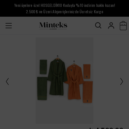
Yeni üyelere özel HOSGELDİN10 Koduyla %10 indirim hakkı kazan!
2.500 ₺ ve Üzeri Alışverişlerinizde Ücretsiz Kargo