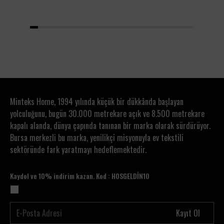
1
2
3
4
5
6
7
8
9
10
11
12
13
14
15
16
17
18
19
20
Minteks Home, 1994 yılında küçük bir dükkânda başlayan
yolculuğunu, bugün 30.000 metrekare açık ve 8.500 metrekare
kapalı alanda, dünya çapında tanınan bir marka olarak sürdürüyor.
Bursa merkezli bu marka, yenilikçi misyonuyla ev tekstili
sektöründe fark yaratmayı hedeflemektedir.
Kaydol ve 10% indirim kazan. Kod : HOSGELDİN10
Kayıt Ol