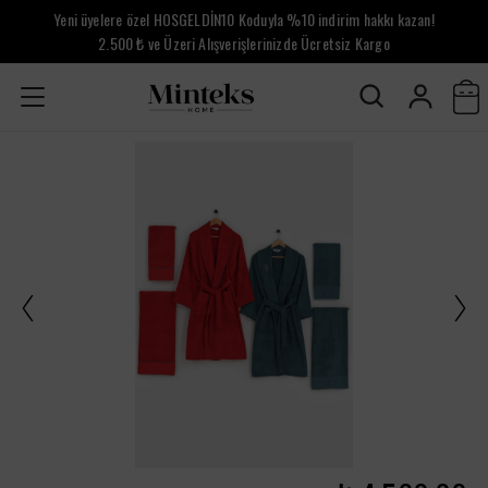
Yeni üyelere özel HOSGELDİN10 Koduyla %10 indirim hakkı kazan!
2.500 ₺ ve Üzeri Alışverişlerinizde Ücretsiz Kargo