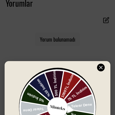
Yorumlar
erkekler için özel olarak tasarlanmıştır. Ketchup
ve Dragonply renkleriyle enerjik ve şık bir görünüm
sunan bu set, kaliteli kumaşı ve işçiliği sayesinde
uzun süreli kullanım sağlar.
Set İçeriği:
1 adet Kadın Havlu Bornoz (Beden: M-L, Ketchup
rengi)
Yorum bulunamadı
1 adet Erkek Havlu Bornoz (Beden: L-XL, Dragonply
rengi)
2 adet El/Yüz Havlusu (Ketchup & Dragonply uyumlu
tonlarda, 50x90 cm)
2 adet Banyo Havlusu (Ketchup & Dragonply uyumlu
tonlarda, 70x140 cm)
Öne Çıkan Özellikler:
Yumuşak ve Emici Kumaş: %100 pamuk havlu kumaş,
cildinizi nazikçe sarar ve maksimum emicilik sağlar.
Hızlı kuruma özelliği ile pratik kullanım sunar.
SIZIN İÇIN SEÇTIKLERIMIZ
Ergonomik ve Rahat Kesim: Kadın bornoz M-L, erkek
bornoz L-XL beden seçenekleri ile her kullanıcıya
konforlu uyum sağlar.
Canlı ve Modern Renkler: Ketchup’un enerjisi ve