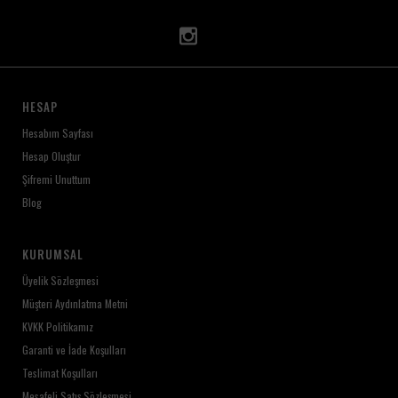
HESAP
Hesabım Sayfası
Hesap Oluştur
Şifremi Unuttum
Blog
KURUMSAL
Üyelik Sözleşmesi
Müşteri Aydınlatma Metni
KVKK Politikamız
Garanti ve İade Koşulları
Teslimat Koşulları
Mesafeli Satış Sözleşmesi