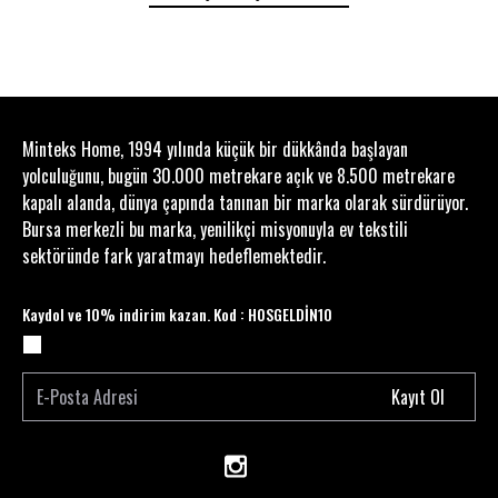
deneyim sunar. Kullanıcı dostu tasarımı, hem evde
hem de seyahatlerde pratik bir çözüm sunar.
Kalite ve Dayanıklılık
MİNTEKS, kaliteyi ön planda tutarak, bu havlunun
Minteks Home, 1994 yılında küçük bir dükkânda başlayan
uzun ömürlü olmasını sağlamaktadır. Yıkama
yolculuğunu, bugün 30.000 metrekare açık ve 8.500 metrekare
sonrası formunu koruyarak, yıllarca kullanılabilir.
kapalı alanda, dünya çapında tanınan bir marka olarak sürdürüyor.
Pastoral Meric el ve yüz havlusu, hem estetik hem
Bursa merkezli bu marka, yenilikçi misyonuyla ev tekstili
de işlevsellik arayanlar için mükemmel bir
sektöründe fark yaratmayı hedeflemektedir.
tercihtir.
Kaydol ve 10% indirim kazan. Kod : HOSGELDİN10
Kayıt Ol