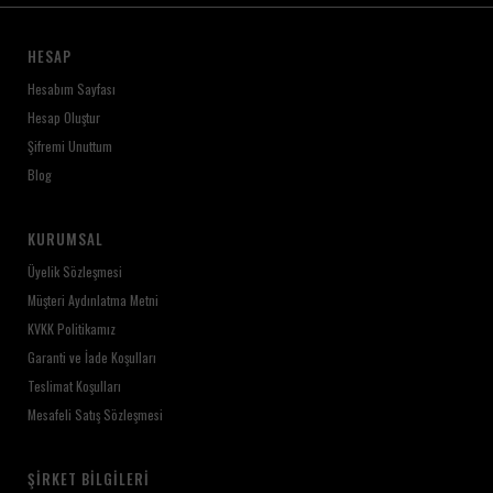
HESAP
Hesabım Sayfası
Hesap Oluştur
Şifremi Unuttum
Blog
KURUMSAL
Üyelik Sözleşmesi
Müşteri Aydınlatma Metni
KVKK Politikamız
Garanti ve İade Koşulları
Teslimat Koşulları
Mesafeli Satış Sözleşmesi
ŞIRKET BILGILERI