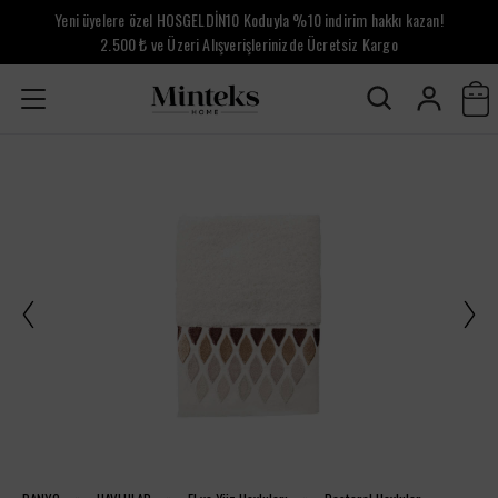
Yeni üyelere özel HOSGELDİN10 Koduyla %10 indirim hakkı kazan!
2.500 ₺ ve Üzeri Alışverişlerinizde Ücretsiz Kargo