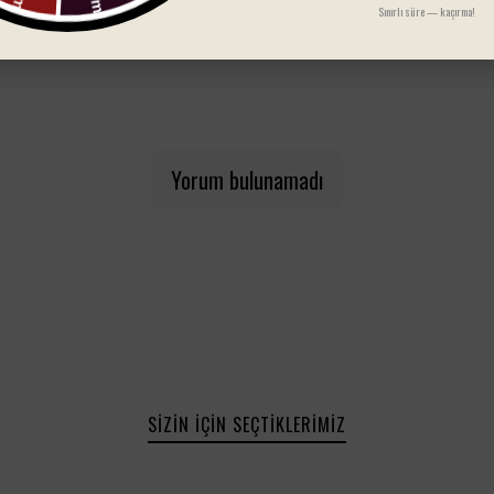
Sınırlı süre — kaçırma!
Yorum bulunamadı
SIZIN İÇIN SEÇTIKLERIMIZ