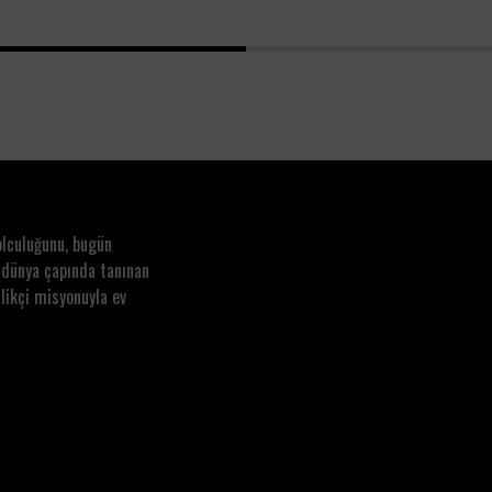
1
2
olculuğunu, bugün
 dünya çapında tanınan
likçi misyonuyla ev