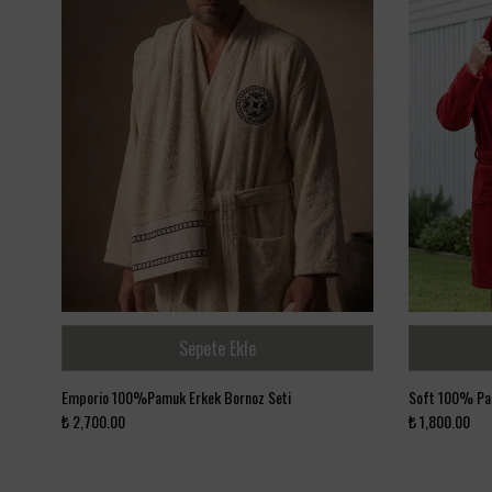
2
Sepete Ekle
sex
Emporio 100%Pamuk Erkek Bornoz Seti
Soft 100% Pa
₺ 2,700.00
₺ 1,800.00