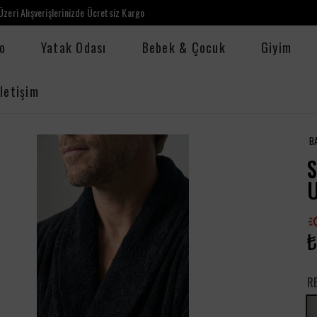
zeri Alışverişlerinizde Ücretsiz Kargo
o
Yatak Odası
Bebek & Çocuk
Giyim
İletişim
B
₺
R