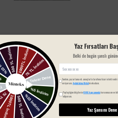
Yaz Fırsatları Baş
Belki de bugün şanslı günün
Tanıtım, pazarlama vb. amaçlarla tarafıma ticari elektronik 
veriyorum.
Aydınlatma Metni
'ni okudum.
Paylaştığım bilgilerin
KVKK kapsamında
korunmasını ve bil
ediyorum.
Yaz Şansını Dene