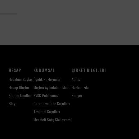
HESAP
KURUMSAL
ŞIRKET BILGILERI
Hesabım Sayfası
Üyelik Sözleşmesi
Adres
Hesap Oluştur
Müşteri Aydınlatma Metni
Hakkımızda
Şifremi Unuttum
KVKK Politikamız
Kariyer
Blog
Garanti ve İade Koşulları
Teslimat Koşulları
Mesafeli Satış Sözleşmesi