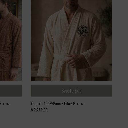
Sepete Ekle
Bornoz
Emporio 100%Pamuk Erkek Bornoz
Roya
₺ 2,250.00
₺ 2,