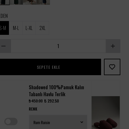
EDEN
S-M
M-L
L-XL
2XL
SEPETE EKLE
Shadowed 100%Pamuk Kalın
Tabanlı Havlu Terlik
₺ 450.00
₺ 292.50
RENK