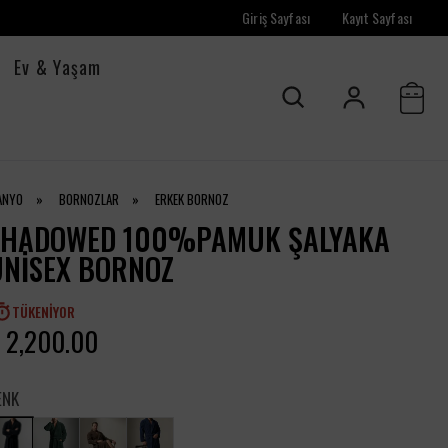
Giriş Sayfası
Kayıt Sayfası
Ev & Yaşam
ANYO
»
BORNOZLAR
»
ERKEK BORNOZ
SHADOWED 100%PAMUK ŞALYAKA
UNISEX BORNOZ
TÜKENIYOR
 2,200.00
ENK