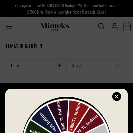
Yeni üyelere özel HOSGELDİN10 Koduyla %10 indirim hakkı kazan!
2.500 ₺ ve Üzeri Alışverişlerinizde Ücretsiz Kargo
TEMIZLIK & HIJYEN
Filtre
Sırala
Minteks Home, 1994 yılında küçük bir dükkânda başlayan
yolculuğunu, bugün 30.000 metrekare açık ve 8.500 metrekare
kapalı alanda, dünya çapında tanınan bir marka olarak sürdürüyor.
Bursa merkezli bu marka, yenilikçi misyonuyla ev tekstili
sektöründe fark yaratmayı hedeflemektedir.