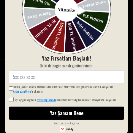
Kaydol ve 10% indirim kazan. Kod : HOSGELDİN10
Kayıt Ol
Yaz Fırsatları Başladı!
Belki de bugün şanslı günündesindir.
HESAP
Hesabım Sayfası
Tanıtım, pazarlama vb. amaçlarla tarafıma ticari elektronik ileti gönderilmesine izin veriyorum.
Hesap Oluştur
Aydınlatma Metni
'ni okudum.
Şifremi Unuttum
Paylaştığım bilgilerin
KVKK kapsamında
korunmasını ve bilgilendirmeleri almayı kabul ediyorum.
Blog
Yaz Şansını Dene
KURUMSAL
Sınırlı süre — kaçırma!
yuddy
Üyelik Sözleşmesi