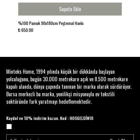
görünümüyle modern yaşam stiline uyum sağlar.
Sepete Ekle
Yazlık evlerden beach club stiline kadar birçok
ortamda şık ve doğal bir atmosfer oluşturur.
%100 Pamuk 90x180cm Peştemal Havlu
Ürün Özellikleri
₺ 650.00
Ürün Tipi: Türk Hamamı Peştemal Havlu
Ölçü: 80x170 cm
Kumaş: %100 Pamuk
Doku: Hafif, nefes alabilen ve hızlı kuruyan doğal
pamuk
Kullanım Alanı: Plaj, havuz, deniz, hamam, sauna,
Minteks Home, 1994 yılında küçük bir dükkânda başlayan
spa ve günlük kullanım
yolculuğunu, bugün 30.000 metrekare açık ve 8.500 metrekare
Doğal pamuk konforunu geleneksel hamam
kapalı alanda, dünya çapında tanınan bir marka olarak sürdürüyor.
kültürüyle buluşturan %100 Pamuk 80x170 cm
Bursa merkezli bu marka, yenilikçi misyonuyla ev tekstili
Türk Hamamı Peştemal Havlu ile yaz stilinize hafif
sektöründe fark yaratmayı hedeflemektedir.
ve şık bir dokunuş katın.
Kaydol ve 10% indirim kazan. Kod : HOSGELDİN10