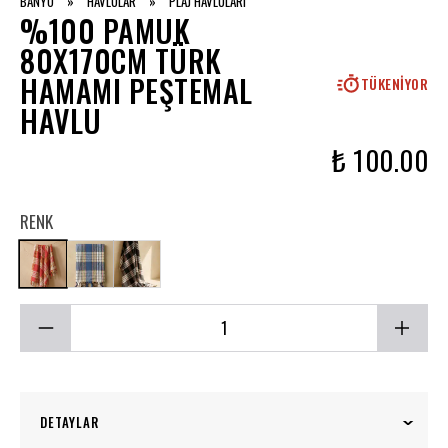
BANYO
»
HAVLULAR
»
PLAJ HAVLULARI
%100 PAMUK
80X170CM TÜRK
HAMAMI PEŞTEMAL
TÜKENIYOR
HAVLU
₺ 100.00
RENK
DETAYLAR