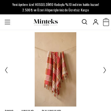
Yeni üyelere özel HOSGELDİN10 Koduyla %10 indirim hakkı kazan!
2.500 ₺ ve Üzeri Alışverişlerinizde Ücretsiz Kargo