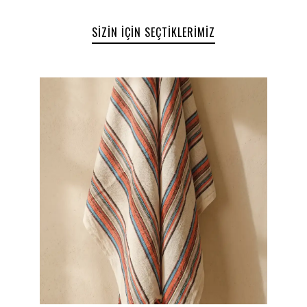
Hafif, ince ve nefes alabilen yapı
Yüksek su emiciliği ve hızlı kuruma özelliği
SIZIN İÇIN SEÇTIKLERIMIZ
Plaj, deniz, havuz, spa, sauna ve hamam kullanımı
için ideal
Kolay taşınabilir ve pratik kullanım
Modern ekose desenli zamansız tasarım
Yumuşak dokulu doğal kumaş hissi
Günlük kullanım ve seyahatler için uygun yapı
Plaj, Deniz ve Hamam Keyfi Bir Arada
80x170 cm ölçüsü sayesinde hem kompakt hem de
kullanışlı bir deneyim sunan Türk hamamı
peştemali; plaj çantasında kolay taşınabilir
yapısıyla tatillerin vazgeçilmez parçalarından biri
olur. Deniz sonrası hızlı kuruyan yapısı sayesinde
konfor sunarken, hamam ve spa kullanımında
geleneksel peştemal deneyimini modern bir
dokunuşla yeniden yorumlar.
Doğal Doku ve Zamansız Stil
Doğal pamuk ipliklerinden üretilen özel dokusu
sayesinde cilde yumuşak bir temas sağlayan
peştemal havlu modeli, sade ama karakterli