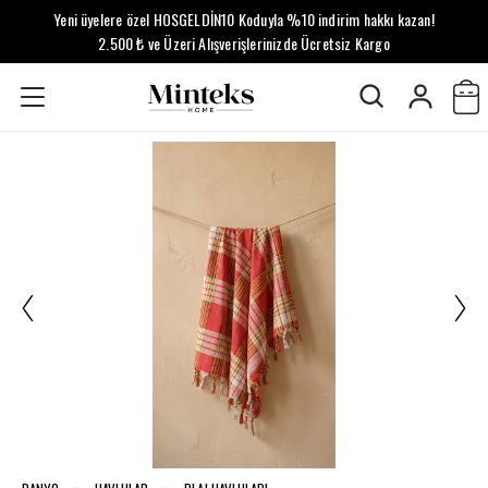
Yeni üyelere özel HOSGELDİN10 Koduyla %10 indirim hakkı kazan!
2.500 ₺ ve Üzeri Alışverişlerinizde Ücretsiz Kargo