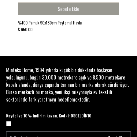
görünümüyle modern yaşam stiline uyum sağlar.
Sepete Ekle
Yazlık evlerden beach club stiline kadar birçok
ortamda şık ve doğal bir atmosfer oluşturur.
%100 Pamuk 90x180cm Peştemal Havlu
Ürün Özellikleri
₺ 650.00
Ürün Tipi: Türk Hamamı Peştemal Havlu
Ölçü: 80x170 cm
Kumaş: %100 Pamuk
Doku: Hafif, nefes alabilen ve hızlı kuruyan doğal
pamuk
Kullanım Alanı: Plaj, havuz, deniz, hamam, sauna,
Minteks Home, 1994 yılında küçük bir dükkânda başlayan
spa ve günlük kullanım
yolculuğunu, bugün 30.000 metrekare açık ve 8.500 metrekare
Doğal pamuk konforunu geleneksel hamam
kapalı alanda, dünya çapında tanınan bir marka olarak sürdürüyor.
kültürüyle buluşturan %100 Pamuk 80x170 cm
Bursa merkezli bu marka, yenilikçi misyonuyla ev tekstili
Türk Hamamı Peştemal Havlu ile yaz stilinize hafif
sektöründe fark yaratmayı hedeflemektedir.
ve şık bir dokunuş katın.
Kaydol ve 10% indirim kazan. Kod : HOSGELDİN10