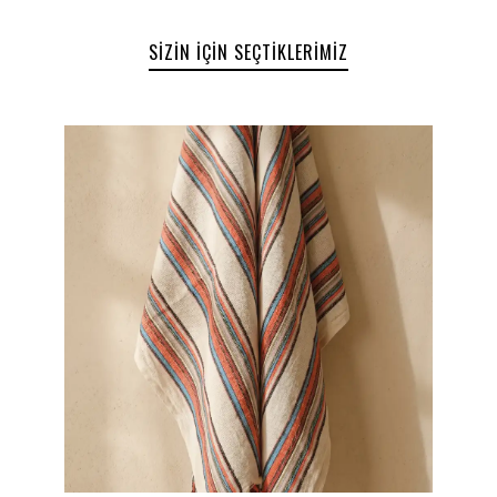
Hafif, ince ve nefes alabilen yapı
Yüksek su emiciliği ve hızlı kuruma özelliği
SIZIN İÇIN SEÇTIKLERIMIZ
Plaj, deniz, havuz, spa, sauna ve hamam kullanımı
için ideal
Kolay taşınabilir ve pratik kullanım
Modern ekose desenli zamansız tasarım
Yumuşak dokulu doğal kumaş hissi
Günlük kullanım ve seyahatler için uygun yapı
Plaj, Deniz ve Hamam Keyfi Bir Arada
80x170 cm ölçüsü sayesinde hem kompakt hem de
kullanışlı bir deneyim sunan Türk hamamı
peştemali; plaj çantasında kolay taşınabilir
yapısıyla tatillerin vazgeçilmez parçalarından biri
olur. Deniz sonrası hızlı kuruyan yapısı sayesinde
konfor sunarken, hamam ve spa kullanımında
geleneksel peştemal deneyimini modern bir
dokunuşla yeniden yorumlar.
Doğal Doku ve Zamansız Stil
Doğal pamuk ipliklerinden üretilen özel dokusu
sayesinde cilde yumuşak bir temas sağlayan
peştemal havlu modeli, sade ama karakterli