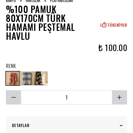
BANYO
»
HAVLULAR
»
PLAJ HAVLULARI
%100 PAMUK
80X170CM TÜRK
HAMAMI PEŞTEMAL
TÜKENIYOR
HAVLU
₺ 100.00
RENK
DETAYLAR