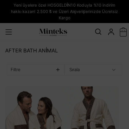
Yeni üyelere özel HOSGELDİN10 Koduyla %10 indirim
hakkı kazan! 2.500 ₺ ve Üzeri Alışverişlerinizde Ücretsiz
Kargo
AFTER BATH ANIMAL
Filtre
Sırala