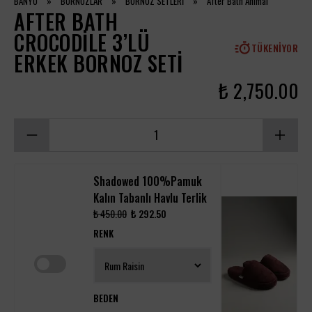
BANYO
»
BORNOZLAR
»
BORNOZ SETLERİ
»
After Bath Animal
AFTER BATH
CROCODILE 3’LÜ
TÜKENIYOR
ERKEK BORNOZ SETI
₺ 2,750.00
Shadowed 100%Pamuk
Kalın Tabanlı Havlu Terlik
₺ 450.00
₺ 292.50
RENK
BEDEN