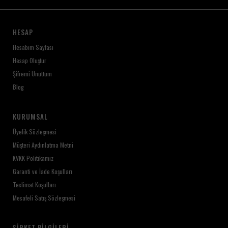
HESAP
Hesabım Sayfası
Hesap Oluştur
Şifremi Unuttum
Blog
KURUMSAL
Üyelik Sözleşmesi
Müşteri Aydınlatma Metni
KVKK Politikamız
Garanti ve İade Koşulları
Teslimat Koşulları
Mesafeli Satış Sözleşmesi
ŞIRKET BILGILERI