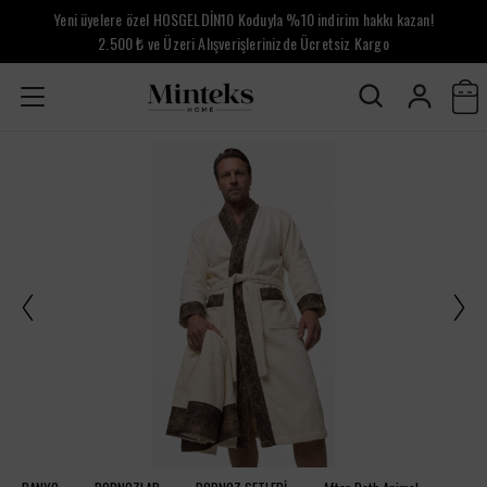
Yeni üyelere özel HOSGELDİN10 Koduyla %10 indirim hakkı kazan!
2.500 ₺ ve Üzeri Alışverişlerinizde Ücretsiz Kargo