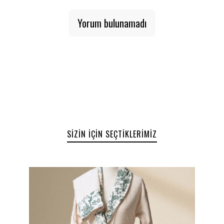
emicilik özelliğiyle cilt dostu.
Kumaş Türü:
Yorum bulunamadı
%100 pamuk. Doğal yapısı sayesinde yüksek
emicilik ve konfor sağlar.
Renk ve Tasarım:
Faller Rock’ın benzersiz tasarımı ve renk tonlarıyla
zarif bir görünüm sunar.
Yıkama ve Bakım Talimatları:
Yıkama:
Çamaşır makinesinde 30 derece sıcaklıkta
yıkanabilir.
Kurutma:
Kurutma makinesi kullanımına uygundur.
Temizleme:
Kuru temizleme yapılabilir.
SIZIN İÇIN SEÇTIKLERIMIZ
Ütü:
Ütüyle kolayca düzeltilebilir.
Özellikler:
After Bath Lady Birds bu 4’lü seti, banyodan sonra
ihtiyacınız olan tüm parçaları şıklık ve konforla
birleştirir. Yumuşak dokusu, doğal pamuk kumaşı ve
modern tasarımıyla günlük kullanım ve özel hediye
seçenekleri için idealdir.