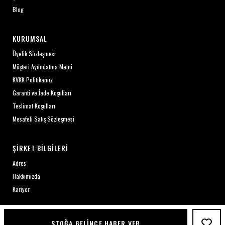
Blog
KURUMSAL
Üyelik Sözleşmesi
Müşteri Aydınlatma Metni
KVKK Politikamız
Garanti ve İade Koşulları
Teslimat Koşulları
Mesafeli Satış Sözleşmesi
ŞIRKET BILGILERI
Adres
Hakkımızda
Kariyer
STOĞA GELINCE HABER VER