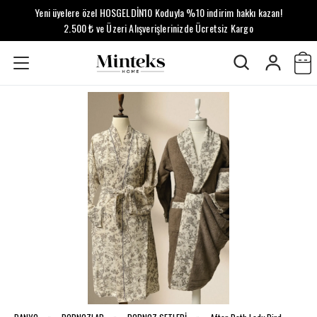
Yeni üyelere özel HOSGELDİN10 Koduyla %10 indirim hakkı kazan!
2.500 ₺ ve Üzeri Alışverişlerinizde Ücretsiz Kargo