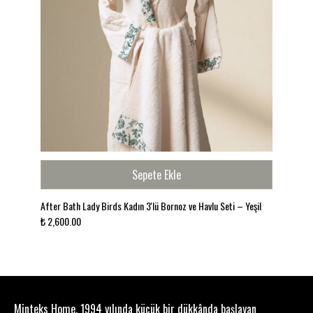
Sepete Ekle
After Bath Lady Birds Kadın 3'lü Bornoz ve Havlu Seti – Yeşil
₺ 2,600.00
Minteks Home, 1994 yılında küçük bir dükkânda başlayan