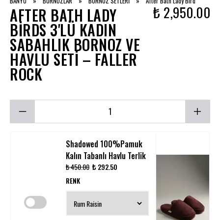
BANYO
»
BORNOZLAR
»
BORNOZ SETLERİ
»
After Bath Lady Bird
₺ 2,950.00
AFTER BATH LADY
BIRDS 3'LÜ KADIN
SABAHLIK BORNOZ VE
HAVLU SETI – FALLER
ROCK
Shadowed 100%Pamuk
Kalın Tabanlı Havlu Terlik
₺ 450.00
₺ 292.50
RENK