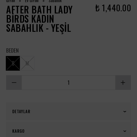
GİYİM
»
EV GİYİM
»
Sabahlık
₺ 1,440.00
AFTER BATH LADY
BIRDS KADIN
SABAHLIK - YEŞIL
BEDEN
8
M
DETAYLAR
After Bath Lady Birds Kadın Sabahlık - Yeşil
KARGO