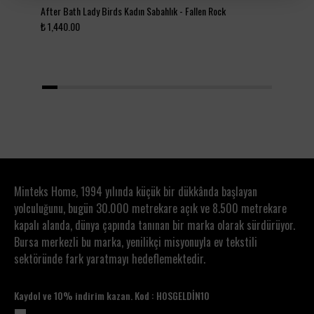
After Bath Lady Birds Kadın Sabahlık - Fallen Rock
Sho
₺ 1,440.00
₺ 1
1
2
3
4
5
6
7
8
9
10
11
12
13
14
15
Minteks Home, 1994 yılında küçük bir dükkânda başlayan
yolculuğunu, bugün 30.000 metrekare açık ve 8.500 metrekare
kapalı alanda, dünya çapında tanınan bir marka olarak sürdürüyor.
Bursa merkezli bu marka, yenilikçi misyonuyla ev tekstili
sektöründe fark yaratmayı hedeflemektedir.
Kaydol ve 10% indirim kazan. Kod : HOSGELDİN10