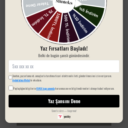
Yaz Fırsatları Başladı!
Belki de bugün şanslı günündesindir.
Tanıtım, pazarlama vb. amaçlarla tarafıma ticari elektronik ileti gönderilmesine izin veriyorum.
Aydınlatma Metni
'ni okudum.
Paylaştığım bilgilerin
KVKK kapsamında
korunmasını ve bilgilendirmeleri almayı kabul ediyorum.
Yaz Şansını Dene
Sınırlı süre — kaçırma!
yuddy
Sepete Ekle