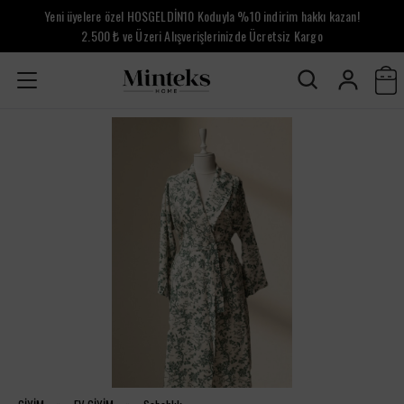
Yeni üyelere özel HOSGELDİN10 Koduyla %10 indirim hakkı kazan!
2.500 ₺ ve Üzeri Alışverişlerinizde Ücretsiz Kargo