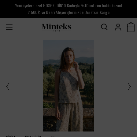
Yeni üyelere özel HOSGELDİN10 Koduyla %10 indirim hakkı kazan!
2.500 ₺ ve Üzeri Alışverişlerinizde Ücretsiz Kargo