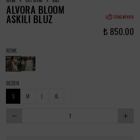
GİYİM
»
ÜST GİYİM
»
Bluz
ALVORA BLOOM
ASKILI BLUZ
TÜKENIYOR
₺ 850.00
RENK
BEDEN
S
M
L
XL