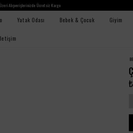
zeri Alışverişlerinizde Ücretsiz Kargo
o
Yatak Odası
Bebek & Çocuk
Giyim
İletişim
B
Ç
₺