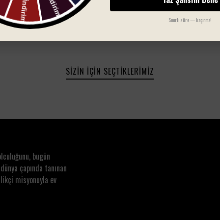
Sınırlı süre — kaçırma!
SIZIN İÇIN SEÇTIKLERIMIZ
olculuğunu, bugün
 dünya çapında tanınan
likçi misyonuyla ev