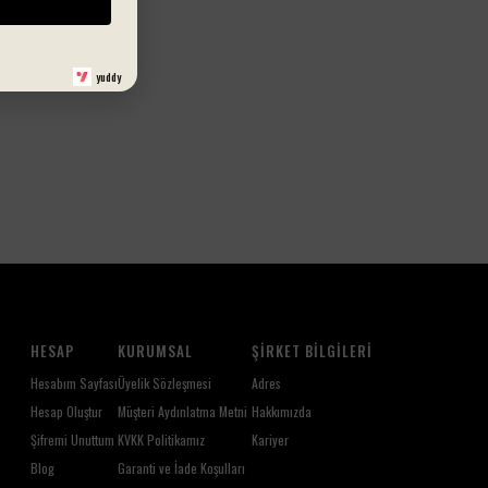
güvenle uyuyacak.
🧼 Kolay temizlenebilir yüzey
🎁 Sevimli, fonksiyonel ve eğlenceli hediye alternatifi
yuddy
HESAP
KURUMSAL
ŞIRKET BILGILERI
Hesabım Sayfası
Üyelik Sözleşmesi
Adres
Hesap Oluştur
Müşteri Aydınlatma Metni
Hakkımızda
Şifremi Unuttum
KVKK Politikamız
Kariyer
Blog
Garanti ve İade Koşulları