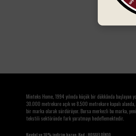
Minteks Home, 1994 yılında küçük bir dükkânda başlayan y
30.000 metrekare açık ve 8.500 metrekare kapalı alanda,
bir marka olarak sürdürüyor. Bursa merkezli bu marka, yeni
tekstili sektöründe fark yaratmayı hedeflemektedir.
Kaydol ve 10% indirim kazan. Kod : HOSGELDİN10