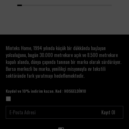
1
2
3
4
5
6
7
8
9
10
11
12
13
14
15
16
17
18
19
20
Minteks Home, 1994 yılında küçük bir dükkânda başlayan
yolculuğunu, bugün 30.000 metrekare açık ve 8.500 metrekare
kapalı alanda, dünya çapında tanınan bir marka olarak sürdürüyor.
Bursa merkezli bu marka, yenilikçi misyonuyla ev tekstili
sektöründe fark yaratmayı hedeflemektedir.
Kaydol ve 10% indirim kazan. Kod : HOSGELDİN10
Kayıt Ol