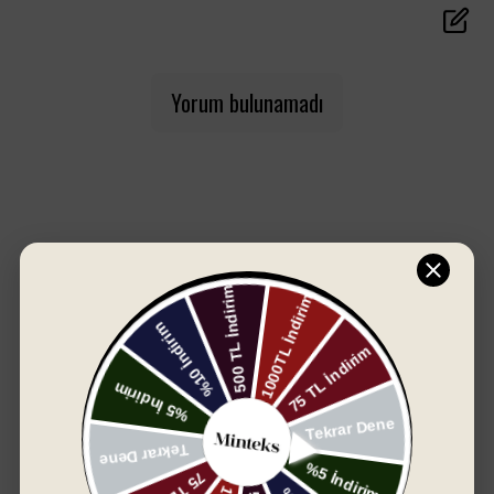
50x90 cm ölçülerindeki bu havlular; hem günlük
kullanım hem de misafir banyoları için ideal. Modern ve
özgün desen seçenekleriyle banyonuza stil katarken,
doğal yapısıyla sağlığınızı da düşünür.
Yorum bulunamadı
Yeni desen gruplarıyla her zevke hitap eden bu
koleksiyon, hem estetik hem işlevsel bir deneyim
sunuyor.
Öne Çıkan Özellikler:
%100 doğal pamuk
Yüksek su emicilik ve hızlı kuruma
SIZIN İÇIN SEÇTIKLERIMIZ
50x90 cm pratik ölçü
Şık ve modern desen alternatifleri
60
%
Dayanıklı ve uzun ömürlü kullanım