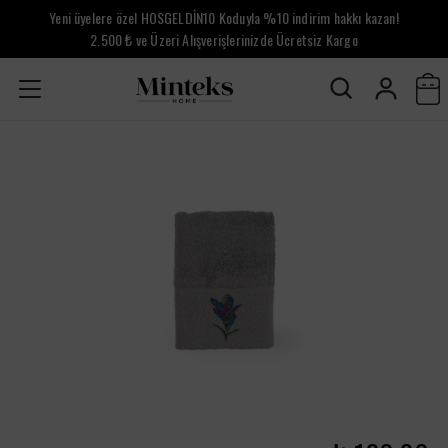
Yeni üyelere özel HOSGELDİN10 Koduyla %10 indirim hakkı kazan!
2.500 ₺ ve Üzeri Alışverişlerinizde Ücretsiz Kargo