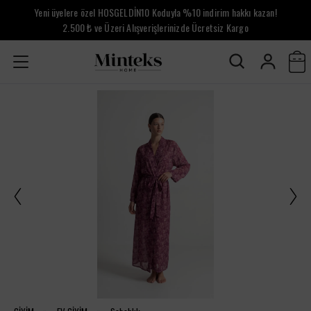
Yeni üyelere özel HOSGELDİN10 Koduyla %10 indirim hakkı kazan!
2.500 ₺ ve Üzeri Alışverişlerinizde Ücretsiz Kargo