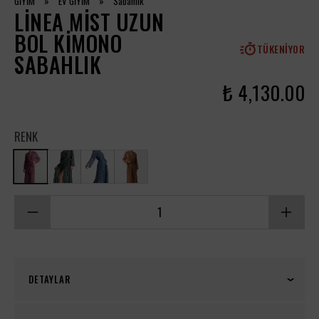
GİYİM
»
EV GİYİM
»
Sabahlık
LINEA MIST UZUN
BOL KIMONO
TÜKENIYOR
SABAHLIK
₺ 4,130.00
RENK
DETAYLAR