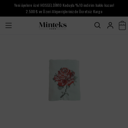
Yeni üyelere özel HOSGELDİN10 Koduyla %10 indirim hakkı kazan!
2.500 ₺ ve Üzeri Alışverişlerinizde Ücretsiz Kargo