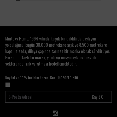
1
2
3
4
5
6
7
8
9
10
11
12
13
14
15
16
17
18
19
20
Minteks Home, 1994 yılında küçük bir dükkânda başlayan
yolculuğunu, bugün 30.000 metrekare açık ve 8.500 metrekare
kapalı alanda, dünya çapında tanınan bir marka olarak sürdürüyor.
Bursa merkezli bu marka, yenilikçi misyonuyla ev tekstili
sektöründe fark yaratmayı hedeflemektedir.
Kaydol ve 10% indirim kazan. Kod : HOSGELDİN10
Kayıt Ol