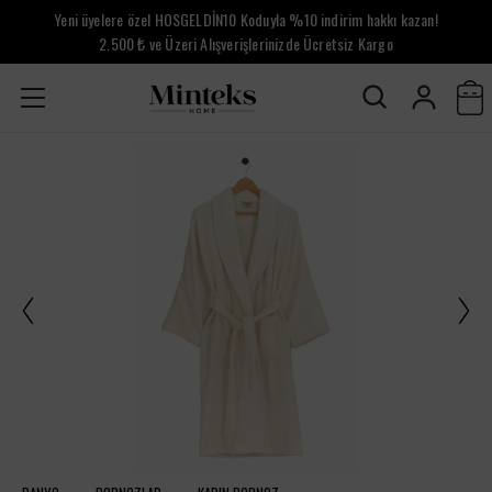
Yeni üyelere özel HOSGELDİN10 Koduyla %10 indirim hakkı kazan!
2.500 ₺ ve Üzeri Alışverişlerinizde Ücretsiz Kargo