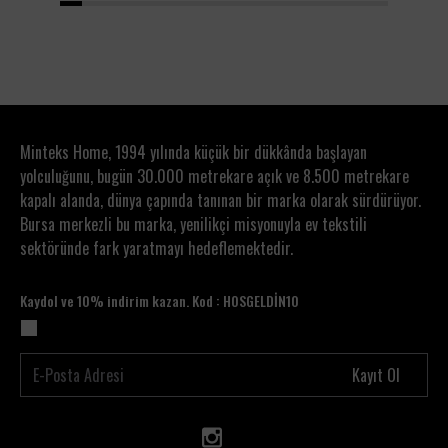
1
2
3
4
5
6
7
8
9
10
11
12
13
14
15
Minteks Home, 1994 yılında küçük bir dükkânda başlayan
yolculuğunu, bugün 30.000 metrekare açık ve 8.500 metrekare
kapalı alanda, dünya çapında tanınan bir marka olarak sürdürüyor.
Bursa merkezli bu marka, yenilikçi misyonuyla ev tekstili
sektöründe fark yaratmayı hedeflemektedir.
Kaydol ve 10% indirim kazan. Kod : HOSGELDİN10
Kayıt Ol