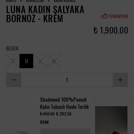
BANYO
»
BORNOZLAR
»
KADIN BORNOZ
LUNA KADIN ŞALYAKA
BORNOZ - KREM
TÜKENIYOR
₺ 1,900.00
BEDEN
S
M
L
XL
Shadowed 100%Pamuk
Kalın Tabanlı Havlu Terlik
₺ 450.00
₺ 292.50
RENK