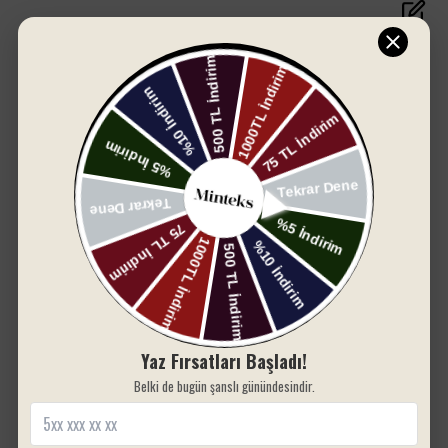
Doğal krem tonu, sade ve sofistike bir görünüm
kazandırırken, şalyaka yaka detayı klasik tarzı
modern bir çizgiyle buluşturur. Hafif yapısı
sayesinde evde, tatilde ya da spa ortamında
Yorum bulunamadı
rahatça kullanılabilir.
Geniş beden aralığıyla farklı vücut tiplerine uyum
sağlar. Şıklığından ödün vermeden rahatlık arayan
kadınlar için ideal bir tercihtir.
%100 pamuk kumaş
Yumuşak ve hafif doku
Yüksek su emicilik
Şalyaka yaka tasarımı
S - M - L - XL beden seçenekleri
Luna serisiyle banyodan sonra bile
SIZIN İÇIN SEÇTIKLERIMIZ
şıklığınızdan ödün vermeyin.
Yaz Fırsatları Başladı!
Belki de bugün şanslı günündesindir.