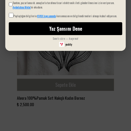
Tanıtım, pazarlama vb. amaçlarla tarafıma ticari elektronik ileti gönderilmesine izin veriyorum.
Aydınlatma Metni
'ni okudum.
Paylaştığım bilgilerin
KVKK kapsamında
korunmasını ve bilgilendirmeleri almayı kabul ediyorum.
Yaz Şansını Dene
Sınırlı süre — kaçırma!
yuddy
Sepete Ekle
Alvora 100%Pamuk Sırt Nakışlı Kadın Bornoz
Pat
₺ 2,500.00
₺ 1