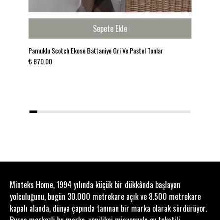
Sepete Ekle
Pamuklu Scotch Ekose Battaniye Gri Ve Pastel Tonlar
Min
₺ 870.00
₺ 1
1
2
3
4
5
6
7
8
9
10
11
12
13
14
15
16
17
18
19
20
Minteks Home, 1994 yılında küçük bir dükkânda başlayan
yolculuğunu, bugün 30.000 metrekare açık ve 8.500 metrekare
kapalı alanda, dünya çapında tanınan bir marka olarak sürdürüyor.