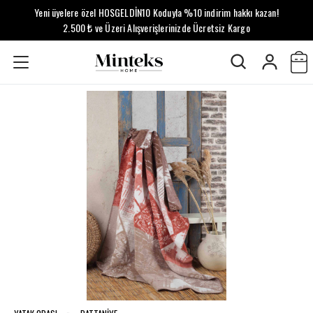
Yeni üyelere özel HOSGELDİN10 Koduyla %10 indirim hakkı kazan!
2.500 ₺ ve Üzeri Alışverişlerinizde Ücretsiz Kargo