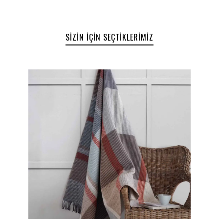
Yıkama ve Bakım Talimatları:
30 derece sıcaklıkta çamaşır makinesinde yıkayınız.
Düşük ısıda ütüleme yapılabilir.
SIZIN İÇIN SEÇTIKLERIMIZ
Kurutma makinesinde kullanıma uygun değildir.
Kuru temizleme yapılamaz.
Ağartıcı kullanmayınız.