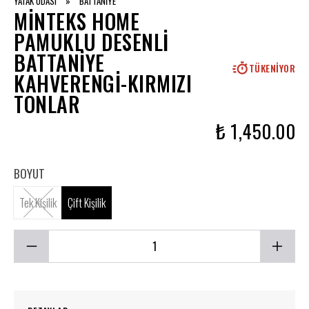
YATAK ODASI
»
BATTANİYE
MINTEKS HOME
PAMUKLU DESENLI
BATTANIYE
TÜKENIYOR
KAHVERENGI-KIRMIZI
TONLAR
₺ 1,450.00
BOYUT
Tek Kişilik
Çift Kişilik