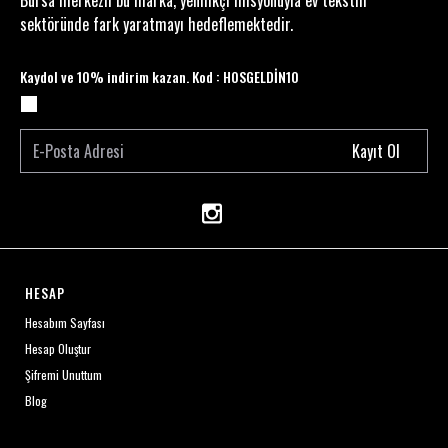
Bursa merkezli bu marka, yenilikçi misyonuyla ev tekstili
sektöründe fark yaratmayı hedeflemektedir.
Kaydol ve 10% indirim kazan. Kod : HOSGELDİN10
Kayıt Ol
HESAP
Hesabım Sayfası
Hesap Oluştur
Şifremi Unuttum
Blog