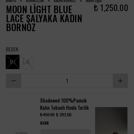
BANYO
»
BORNOZLAR
»
KADIN BORNOZ
»
Moon Light
₺ 1,250.00
MOON LIGHT BLUE
LACE ŞALYAKA KADIN
BORNOZ
BEDEN
M-L
L-XL
Shadowed 100%Pamuk
Kalın Tabanlı Havlu Terlik
₺ 450.00
₺ 292.50
RENK