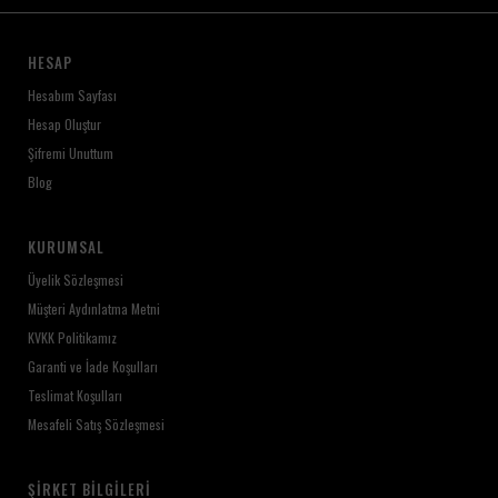
HESAP
Hesabım Sayfası
Hesap Oluştur
Şifremi Unuttum
Blog
KURUMSAL
Üyelik Sözleşmesi
Müşteri Aydınlatma Metni
KVKK Politikamız
Garanti ve İade Koşulları
Teslimat Koşulları
Mesafeli Satış Sözleşmesi
ŞIRKET BILGILERI