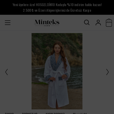
Yeni üyelere özel HOSGELDİN10 Koduyla %10 indirim hakkı kazan!
2.500 ₺ ve Üzeri Alışverişlerinizde Ücretsiz Kargo