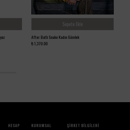
Sepete Ekle
eyaz
After Bath Snake Kadın Gömlek
Moon
₺ 1,370.00
₺ 1,
5
HESAP
KURUMSAL
ŞIRKET BILGILERI