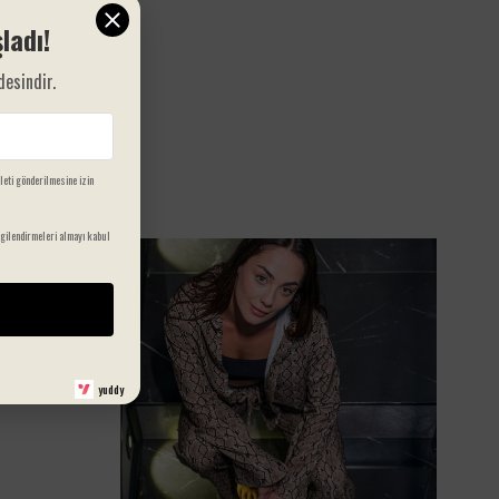
ladı!
desindir.
ileti gönderilmesine izin
gilendirmeleri almayı kabul
50
%
yuddy