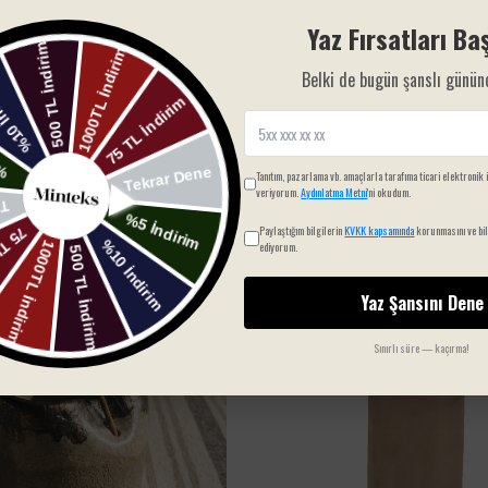
Yaz Fırsatları Baş
Belki de bugün şanslı günün
SIZIN İÇIN SEÇTIKLERIMIZ
Tanıtım, pazarlama vb. amaçlarla tarafıma ticari elektronik 
veriyorum.
Aydınlatma Metni
'ni okudum.
Paylaştığım bilgilerin
KVKK kapsamında
korunmasını ve bil
ediyorum.
Yaz Şansını Dene
Sınırlı süre — kaçırma!