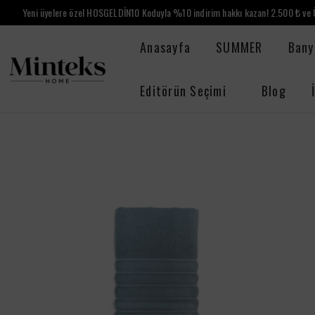
Yeni üyelere özel HOSGELDİN10 Koduyla %10 indirim hakkı kazan! 2.500 ₺ ve Ü
Anasayfa
SUMMER
Bany
Editörün Seçimi
Blog