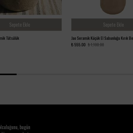
Sepete Ekle
Sepete Ekle
mik Tütsülük
Jao Seramik Küçük El Sabunluğu Kırık B
₺ 555.00
₺ 1,100.00
1
2
3
4
olculuğunu, bugün