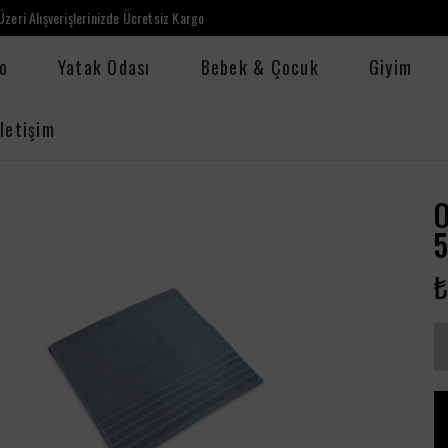
zeri Alışverişlerinizde Ücretsiz Kargo
o
Yatak Odası
Bebek & Çocuk
Giyim
İletişim
₺