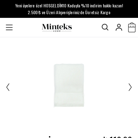
Yeni üyelere özel HOSGELDİN10 Koduyla %10 indirim hakkı kazan!
2.500 ₺ ve Üzeri Alışverişlerinizde Ücretsiz Kargo