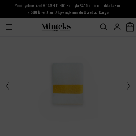
Yeni üyelere özel HOSGELDİN10 Koduyla %10 indirim hakkı kazan!
2.500 ₺ ve Üzeri Alışverişlerinizde Ücretsiz Kargo