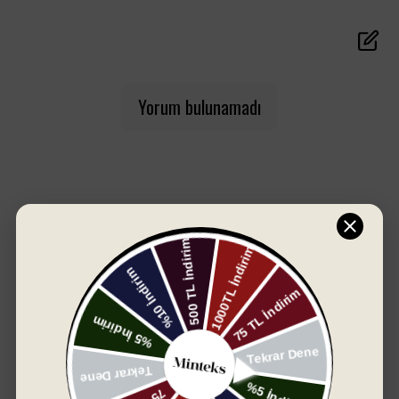
banyoya zarafet katacak.
Boyut:
50x90 cm (Yüz Havlusu)
Kumaş:
%100 Pamuk
Yorum bulunamadı
SIZIN İÇIN SEÇTIKLERIMIZ