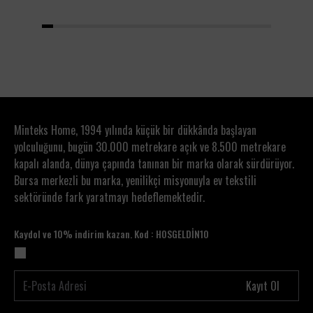
1
2
3
4
5
6
7
8
9
10
11
12
13
14
15
16
17
18
19
20
Minteks Home, 1994 yılında küçük bir dükkânda başlayan
yolculuğunu, bugün 30.000 metrekare açık ve 8.500 metrekare
kapalı alanda, dünya çapında tanınan bir marka olarak sürdürüyor.
Bursa merkezli bu marka, yenilikçi misyonuyla ev tekstili
sektöründe fark yaratmayı hedeflemektedir.
Kaydol ve 10% indirim kazan. Kod : HOSGELDİN10
Kayıt Ol