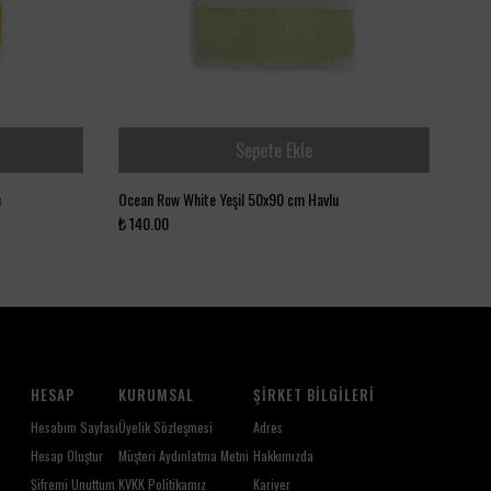
Sepete Ekle
u
Ocean Row White Yeşil 50x90 cm Havlu
₺ 140.00
HESAP
KURUMSAL
ŞIRKET BILGILERI
Hesabım Sayfası
Üyelik Sözleşmesi
Adres
Hesap Oluştur
Müşteri Aydınlatma Metni
Hakkımızda
Şifremi Unuttum
KVKK Politikamız
Kariyer