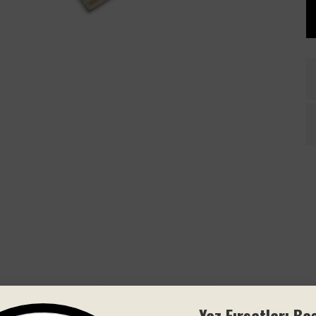
Yorum bulunamadı
Yaz Fırsatları Baş