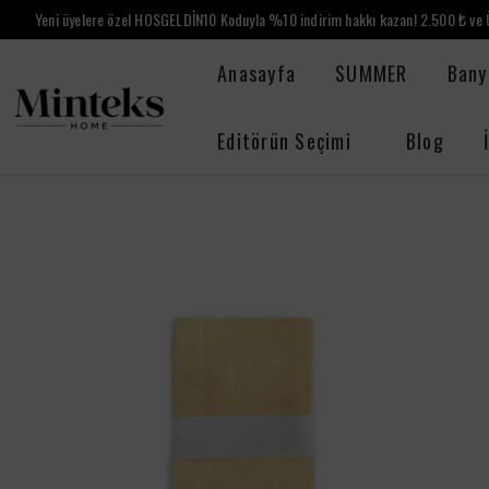
Yeni üyelere özel HOSGELDİN10 Koduyla %10 indirim hakkı kazan! 2.500 ₺ ve Ü
Anasayfa
SUMMER
Bany
Editörün Seçimi
Blog