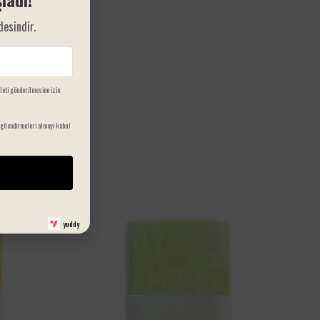
desindir.
ileti gönderilmesine izin
gilendirmeleri almayı kabul
yuddy