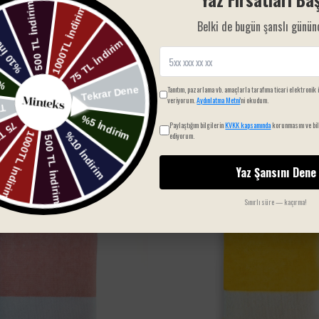
Belki de bugün şanslı günün
Tanıtım, pazarlama vb. amaçlarla tarafıma ticari elektronik 
veriyorum.
Aydınlatma Metni
'ni okudum.
Paylaştığım bilgilerin
KVKK kapsamında
korunmasını ve bil
ediyorum.
SIZIN İÇIN SEÇTIKLERIMIZ
Yaz Şansını Dene
Sınırlı süre — kaçırma!