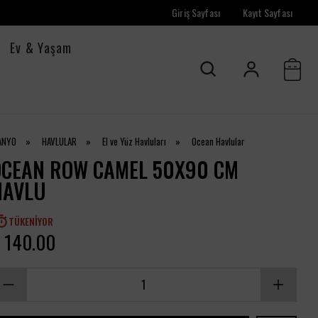
Giriş Sayfası
Kayıt Sayfası
Ev & Yaşam
ANYO
»
HAVLULAR
»
El ve Yüz Havluları
»
Ocean Havlular
OCEAN ROW CAMEL 50X90 CM
HAVLU
TÜKENIYOR
 140.00