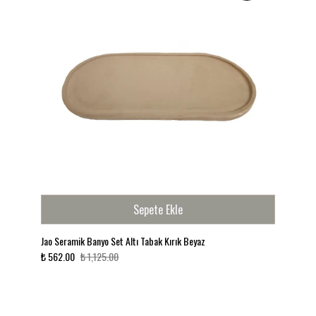
Minteks Home kalitesi ve güvencesiyle
Banyonuzun havasını değiştirmek için doğru zaman:
Şimdi Minteks Home kalitesiyle tanışın!
Sepete Ekle
Jao Seramik Banyo Set Altı Tabak Kırık Beyaz
Col
₺ 562.00
₺ 1,125.00
₺ 1