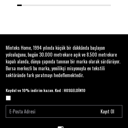
1
2
3
4
5
6
7
8
9
10
11
12
13
14
15
16
17
18
19
20
Minteks Home, 1994 yılında küçük bir dükkânda başlayan
yolculuğunu, bugün 30.000 metrekare açık ve 8.500 metrekare
kapalı alanda, dünya çapında tanınan bir marka olarak sürdürüyor.
Bursa merkezli bu marka, yenilikçi misyonuyla ev tekstili
sektöründe fark yaratmayı hedeflemektedir.
Kaydol ve 10% indirim kazan. Kod : HOSGELDİN10
Kayıt Ol