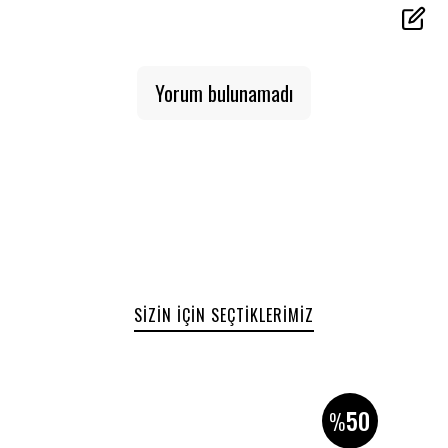
50x90 cm ölçülerindeki bu havlular; hem günlük
kullanım hem de misafir banyoları için ideal. Modern ve
özgün desen seçenekleriyle banyonuza stil katarken,
doğal yapısıyla sağlığınızı da düşünür.
Yorum bulunamadı
Yeni desen gruplarıyla her zevke hitap eden bu
koleksiyon, hem estetik hem işlevsel bir deneyim
sunuyor.
Öne Çıkan Özellikler:
%100 doğal pamuk
Yüksek su emicilik ve hızlı kuruma
SIZIN İÇIN SEÇTIKLERIMIZ
50x90 cm pratik ölçü
Şık ve modern desen alternatifleri
Dayanıklı ve uzun ömürlü kullanım
50
%