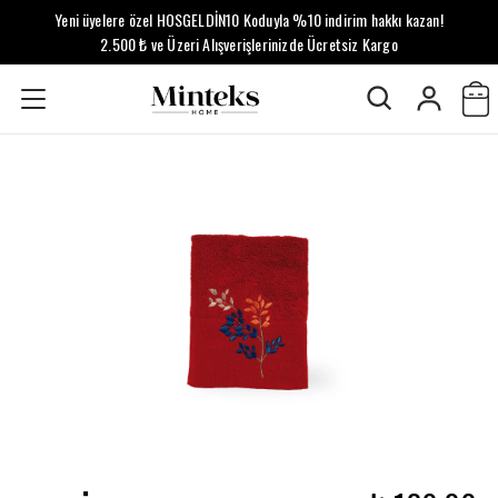
Yeni üyelere özel HOSGELDİN10 Koduyla %10 indirim hakkı kazan!
2.500 ₺ ve Üzeri Alışverişlerinizde Ücretsiz Kargo