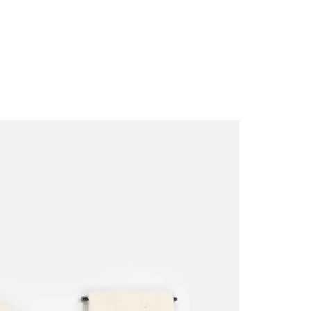
2 Adet Bornoz (S-M, L-XL)
2 Adet Yüz Havlusu (50x90 cm)
2 Adet Banyo Havlusu (70x140 cm)
Yıkama Talimatları
30 derecede çamaşır makinesinde yıkayın
Kurutma makinesinde güvenle kurutabilirsiniz
Kuru temizleme ve ütü yapılabilir
Pastoral Rosetta 6'Li Kadın Ve Erkek Havlu
Bornoz Seti, (Krem-Krem)
,
Mintekshome
’un
şıklık
ve
konforunu
birleştirerek banyonuzda estetik bir
atmosfer yaratır. Hemen sipariş verin, kaliteyi
keşfedin!