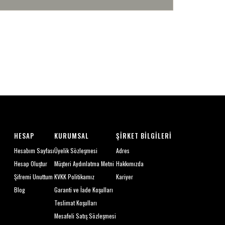
HESAP
KURUMSAL
ŞIRKET BILGILERI
Hesabım Sayfası
Üyelik Sözleşmesi
Adres
Hesap Oluştur
Müşteri Aydınlatma Metni
Hakkımızda
Şifremi Unuttum
KVKK Politikamız
Kariyer
Blog
Garanti ve İade Koşulları
Teslimat Koşulları
Mesafeli Satış Sözleşmesi