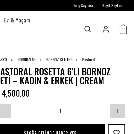
Giriş Sayfası
Kayıt Sayfası
Ev & Yaşam
ANYO
»
BORNOZLAR
»
BORNOZ SETLERİ
»
Pastoral
ASTORAL ROSETTA 6’LI BORNOZ
ETI – KADIN & ERKEK | CREAM
 4,500.00
STOĞA GELINCE HABER VER