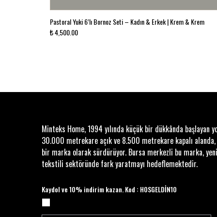
Pastoral Yuki 6’lı Bornoz Seti – Kadın & Erkek | Krem & Krem
₺ 4,500.00
Minteks Home, 1994 yılında küçük bir dükkânda başlayan y
30.000 metrekare açık ve 8.500 metrekare kapalı alanda,
bir marka olarak sürdürüyor. Bursa merkezli bu marka, yeni
tekstili sektöründe fark yaratmayı hedeflemektedir.
Kaydol ve 10% indirim kazan. Kod : HOSGELDİN10