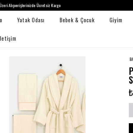
zeri Alışverişlerinizde Ücretsiz Kargo
o
Yatak Odası
Bebek & Çocuk
Giyim
İletişim
B
P
S
₺