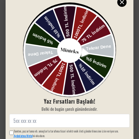
1 adet yüz havlusu
Yorum bulunamadı
1 adet banyo havlusu
Özellikler:
%100 pamuk dokuma:
Doğal, sağlıklı ve yumuşak
bir his sunar.
Dantel detaylı tasarım:
Şık ve estetik
görünümüyle fark yaratır.
Renk:
Kirli Somon
Kendiniz ya da sevdikleriniz için ideal bir tercih
olan bu setle banyonuza kalite ve estetik katın.
Şimdi sipariş vererek bu konforu keşfedin!
SIZIN İÇIN SEÇTIKLERIMIZ
Yaz Fırsatları Başladı!
Belki de bugün şanslı günündesindir.
Tanıtım, pazarlama vb. amaçlarla tarafıma ticari elektronik ileti gönderilmesine izin veriyorum.
Aydınlatma Metni
'ni okudum.