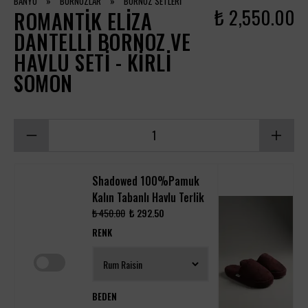
BANYO
»
BORNOZLAR
»
BORNOZ SETLERİ
₺ 2,550.00
ROMANTIK ELIZA
DANTELLI BORNOZ VE
HAVLU SETI - KIRLI
SOMON
Shadowed 100%Pamuk
Kalın Tabanlı Havlu Terlik
₺ 450.00
₺ 292.50
RENK
BEDEN