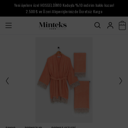
Yeni üyelere özel HOSGELDİN10 Koduyla %10 indirim hakkı kazan!
2.500 ₺ ve Üzeri Alışverişlerinizde Ücretsiz Kargo