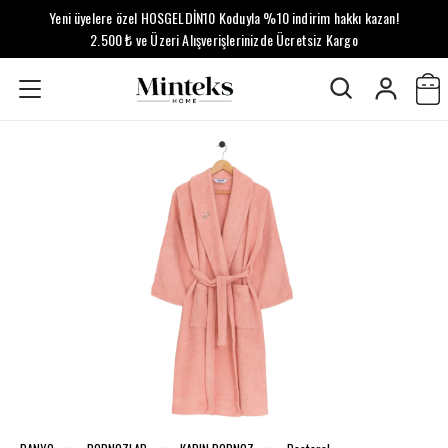
Yeni üyelere özel HOSGELDİN10 Koduyla %10 indirim hakkı kazan!
2.500 ₺ ve Üzeri Alışverişlerinizde Ücretsiz Kargo