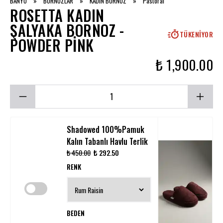
BANYO
»
BORNOZLAR
»
KADIN BORNOZ
»
Pastoral
ROSETTA KADIN
ŞALYAKA BORNOZ -
TÜKENIYOR
POWDER PINK
₺ 1,900.00
Shadowed 100%Pamuk
Kalın Tabanlı Havlu Terlik
₺ 450.00
₺ 292.50
RENK
BEDEN