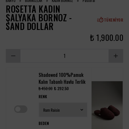
BANYO
»
BORNOZLAR
»
KADIN BORNOZ
»
Pastoral
ROSETTA KADIN
ŞALYAKA BORNOZ -
TÜKENIYOR
SAND DOLLAR
₺ 1,900.00
Shadowed 100%Pamuk
Kalın Tabanlı Havlu Terlik
₺ 450.00
₺ 292.50
RENK
BEDEN