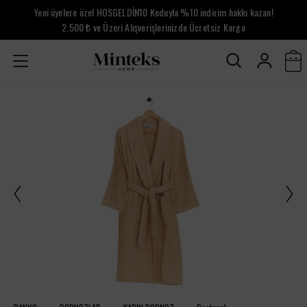
Yeni üyelere özel HOSGELDİN10 Koduyla %10 indirim hakkı kazan!
2.500 ₺ ve Üzeri Alışverişlerinizde Ücretsiz Kargo