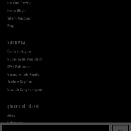
Hesabım Sayfası
Hesap Oluştur
Şifremi Unuttum
Blog
KURUMSAL
Üyelik Sözleşmesi
Müşteri Aydınlatma Metni
KVKK Politikamız
Garanti ve İade Koşulları
Teslimat Koşulları
Mesafeli Satış Sözleşmesi
ŞIRKET BILGILERI
Adres
Hakkımızda
Kariyer