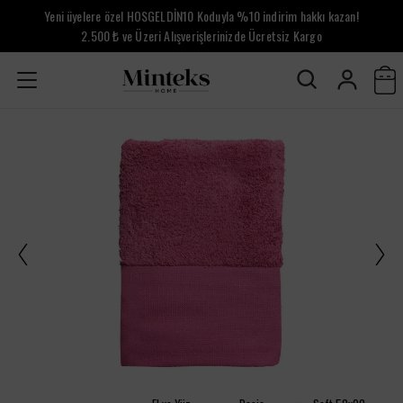
Yeni üyelere özel HOSGELDİN10 Koduyla %10 indirim hakkı kazan!
2.500 ₺ ve Üzeri Alışverişlerinizde Ücretsiz Kargo