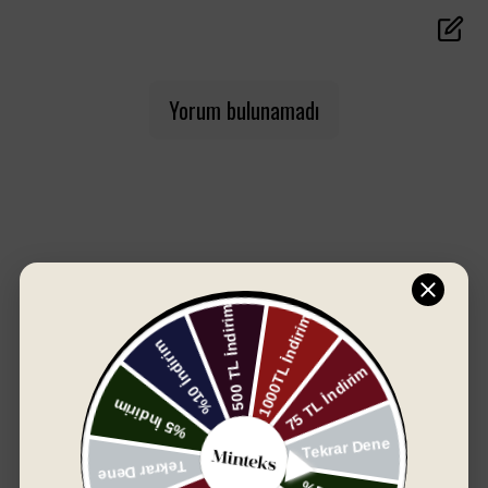
Malzeme
: %100 pamuk
Renk
: Şık mürdüm tonu
Özellikler
: Yüksek su emicilik, dayanıklı yapı, uzun
süre yumuşaklık
Yorum bulunamadı
Banyonuza sofistike bir hava katmak isteyenler
için ideal!
SIZIN İÇIN SEÇTIKLERIMIZ