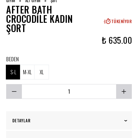
GİYİM
»
ALT GİYİM
»
Şort
AFTER BATH
CROCODILE KADIN
TÜKENIYOR
ŞORT
₺ 635.00
BEDEN
S-L
M-XL
XL
DETAYLAR