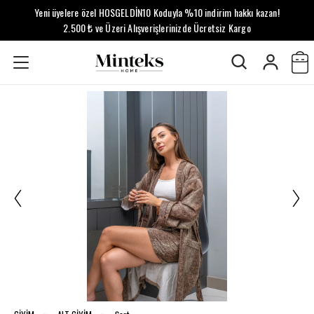
Yeni üyelere özel HOSGELDİN10 Koduyla %10 indirim hakkı kazan!
2.500 ₺ ve Üzeri Alışverişlerinizde Ücretsiz Kargo