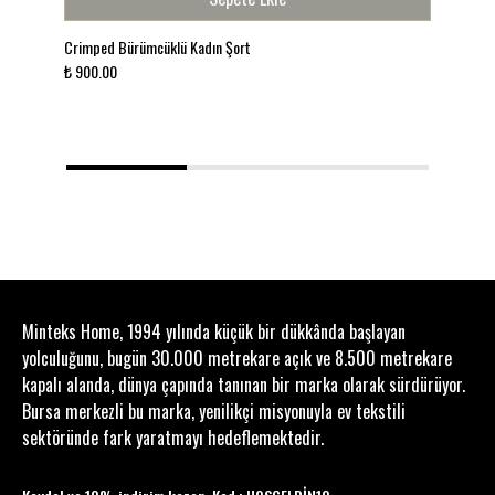
Crimped Bürümcüklü Kadın Şort
Alv
₺ 900.00
₺ 9
1
2
3
Minteks Home, 1994 yılında küçük bir dükkânda başlayan
yolculuğunu, bugün 30.000 metrekare açık ve 8.500 metrekare
kapalı alanda, dünya çapında tanınan bir marka olarak sürdürüyor.
Bursa merkezli bu marka, yenilikçi misyonuyla ev tekstili
sektöründe fark yaratmayı hedeflemektedir.