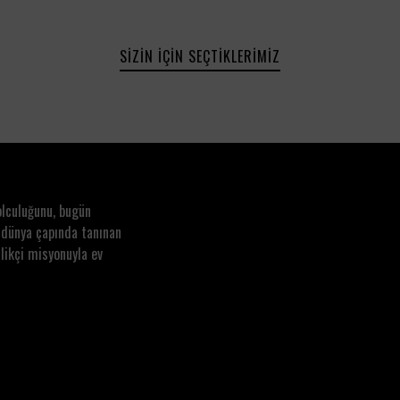
SIZIN İÇIN SEÇTIKLERIMIZ
olculuğunu, bugün
 dünya çapında tanınan
likçi misyonuyla ev