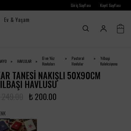
Giriş Sayfası
Kayıt Sayfası
Ev & Yaşam
El ve Yüz
»
Pastoral
»
Yılbaşı
ANYO
»
HAVLULAR
»
Havluları
Havlular
Koleksiyonu
AR TANESI NAKIŞLI 50X90CM
ILBAŞI HAVLUSU
 249.00
₺ 200.00
ENK