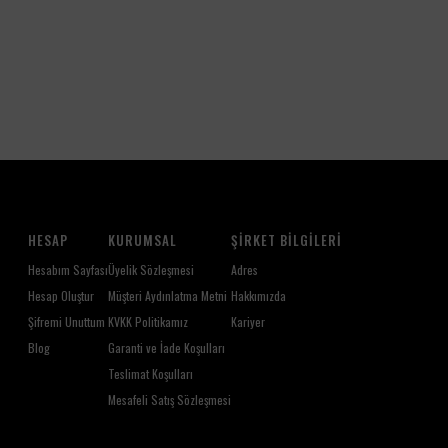
Nakışlı Yılbaşı Havlusu ideal bir seçimdir.
HESAP
KURUMSAL
ŞIRKET BILGILERI
Hesabım Sayfası
Üyelik Sözleşmesi
Adres
Hesap Oluştur
Müşteri Aydınlatma Metni
Hakkımızda
Şifremi Unuttum
KVKK Politikamız
Kariyer
Blog
Garanti ve İade Koşulları
Teslimat Koşulları
Mesafeli Satış Sözleşmesi