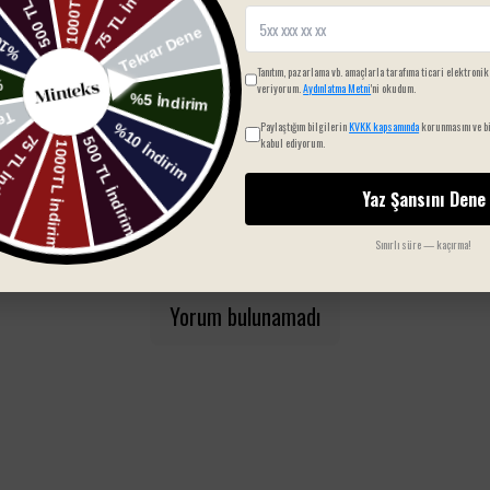
Tanıtım, pazarlama vb. amaçlarla tarafıma ticari elektronik
veriyorum.
Aydınlatma Metni
'ni okudum.
Paylaştığım bilgilerin
KVKK kapsamında
korunmasını ve bi
kabul ediyorum.
Yaz Şansını Dene
Sınırlı süre — kaçırma!
Yorum bulunamadı