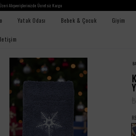
zeri Alışverişlerinizde Ücretsiz Kargo
o
Yatak Odası
Bebek & Çocuk
Giyim
İletişim
B
K
Y
₺
R