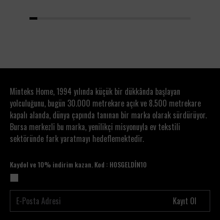
1
2
3
4
5
6
7
8
9
10
11
12
13
14
15
16
17
18
19
20
Minteks Home, 1994 yılında küçük bir dükkânda başlayan
yolculuğunu, bugün 30.000 metrekare açık ve 8.500 metrekare
kapalı alanda, dünya çapında tanınan bir marka olarak sürdürüyor.
Bursa merkezli bu marka, yenilikçi misyonuyla ev tekstili
sektöründe fark yaratmayı hedeflemektedir.
Kaydol ve 10% indirim kazan. Kod : HOSGELDİN10
Kayıt Ol