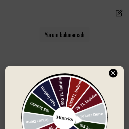
Boyut:
50x90 cm (Yüz Havlusu)
Kumaş:
%100 Pamuk
Yorum bulunamadı
SIZIN İÇIN SEÇTIKLERIMIZ