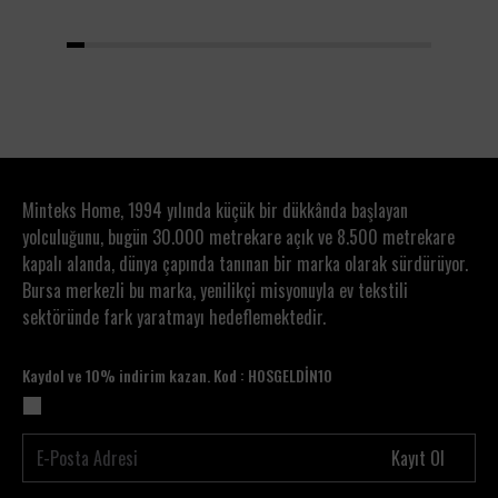
1
2
3
4
5
6
7
8
9
10
11
12
13
14
15
16
17
18
19
20
Minteks Home, 1994 yılında küçük bir dükkânda başlayan
yolculuğunu, bugün 30.000 metrekare açık ve 8.500 metrekare
kapalı alanda, dünya çapında tanınan bir marka olarak sürdürüyor.
Bursa merkezli bu marka, yenilikçi misyonuyla ev tekstili
sektöründe fark yaratmayı hedeflemektedir.
Kaydol ve 10% indirim kazan. Kod : HOSGELDİN10
Kayıt Ol