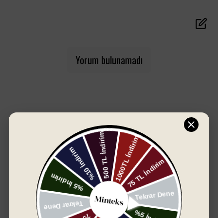
için üst düzey konfor sunar. Cream renginin yumuşak
tonu, banyonuza ferah ve temiz bir atmosfer
kazandırırken; yüksek emicilik ve dayanıklı dokusuyla
uzun yıllar güvenle kullanılır.
Set İçeriği:
Yorum bulunamadı
1 adet Kadın Havlu Bornoz (Beden: M-L)
1 adet Erkek Havlu Bornoz (Beden: L-XL)
2 adet El/Yüz Havlusu (50x90 cm, Fold Flower
işlemeli)
2 adet Banyo Havlusu (70x140 cm)
Öne Çıkan Özellikler:
✔ %100 pamuk – cilt dostu, nefes alabilen yapı
✔ Yumuşacık doku ve yüksek su emiciliği
✔ Fold Flower deseniyle zarif ve modern görünüm
✔ Dayanıklı dikişler, uzun ömürlü kullanım
SIZIN İÇIN SEÇTIKLERIMIZ
✔ Cream tonuyla ferah, huzurlu bir banyo atmosferi
✔ Ev, otel, spa ve hediye seçenekleri için ideal
Pastoral Plus kalitesiyle banyoda şıklığı, doğallığı ve
konforu bir arada yaşayın.