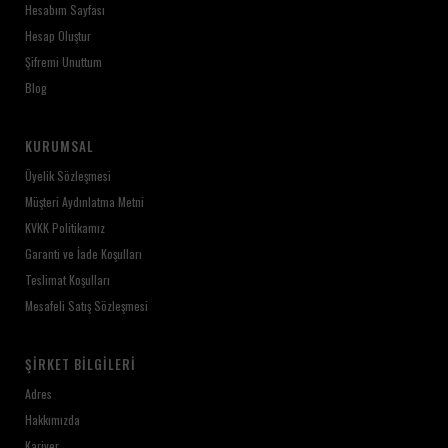
Hesabım Sayfası
Hesap Oluştur
Şifremi Unuttum
Blog
KURUMSAL
Üyelik Sözleşmesi
Müşteri Aydınlatma Metni
KVKK Politikamız
Garanti ve İade Koşulları
Teslimat Koşulları
Mesafeli Satış Sözleşmesi
ŞIRKET BILGILERI
Adres
Hakkımızda
Kariyer