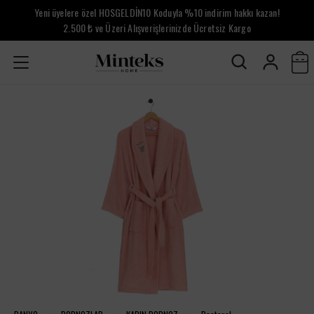
Yeni üyelere özel HOSGELDİN10 Koduyla %10 indirim hakkı kazan!
2.500 ₺ ve Üzeri Alışverişlerinizde Ücretsiz Kargo