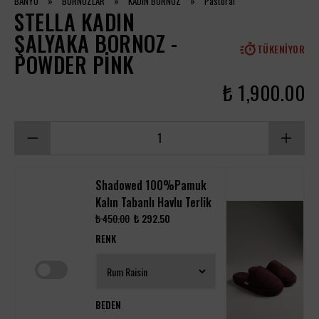
BANYO
»
BORNOZLAR
»
KADIN BORNOZ
»
Pastoral
STELLA KADIN
ŞALYAKA BORNOZ -
TÜKENIYOR
POWDER PINK
₺ 1,900.00
Shadowed 100%Pamuk
Kalın Tabanlı Havlu Terlik
₺ 450.00
₺ 292.50
RENK
BEDEN