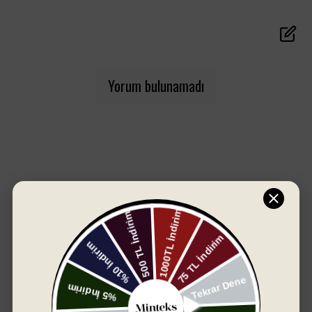
50x90 cm ölçülerindeki bu havlular; hem günlük
kullanım hem de misafir banyoları için ideal. Modern ve
özgün desen seçenekleriyle banyonuza stil katarken,
doğal yapısıyla sağlığınızı da düşünür.
Yorum bulunamadı
Yeni desen gruplarıyla her zevke hitap eden bu
koleksiyon, hem estetik hem işlevsel bir deneyim
sunuyor.
Öne Çıkan Özellikler:
%100 doğal pamuk
Yüksek su emicilik ve hızlı kuruma
SIZIN İÇIN SEÇTIKLERIMIZ
50x90 cm pratik ölçü
Şık ve modern desen alternatifleri
Dayanıklı ve uzun ömürlü kullanım