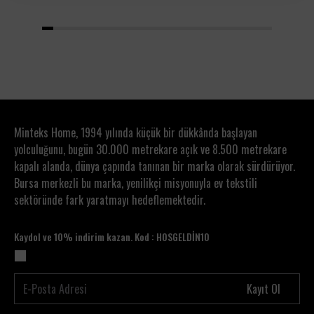
1
2
3
4
5
6
7
8
9
10
11
12
13
14
15
16
17
18
19
20
Minteks Home, 1994 yılında küçük bir dükkânda başlayan
yolculuğunu, bugün 30.000 metrekare açık ve 8.500 metrekare
kapalı alanda, dünya çapında tanınan bir marka olarak sürdürüyor.
Bursa merkezli bu marka, yenilikçi misyonuyla ev tekstili
sektöründe fark yaratmayı hedeflemektedir.
Kaydol ve 10% indirim kazan. Kod : HOSGELDİN10
Kayıt Ol