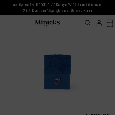
Yeni üyelere özel HOSGELDİN10 Koduyla %10 indirim hakkı kazan!
2.500 ₺ ve Üzeri Alışverişlerinizde Ücretsiz Kargo