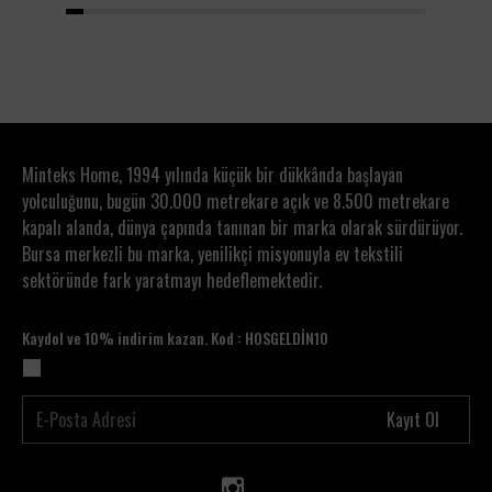
1
2
3
4
5
6
7
8
9
10
11
12
13
14
15
16
17
18
19
20
Minteks Home, 1994 yılında küçük bir dükkânda başlayan
yolculuğunu, bugün 30.000 metrekare açık ve 8.500 metrekare
kapalı alanda, dünya çapında tanınan bir marka olarak sürdürüyor.
Bursa merkezli bu marka, yenilikçi misyonuyla ev tekstili
sektöründe fark yaratmayı hedeflemektedir.
Kaydol ve 10% indirim kazan. Kod : HOSGELDİN10
Kayıt Ol