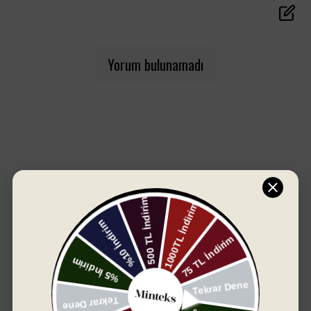
50x90 cm ölçülerindeki bu havlular; hem günlük
kullanım hem de misafir banyoları için ideal. Modern ve
özgün desen seçenekleriyle banyonuza stil katarken,
doğal yapısıyla sağlığınızı da düşünür.
Yorum bulunamadı
Yeni desen gruplarıyla her zevke hitap eden bu
koleksiyon, hem estetik hem işlevsel bir deneyim
sunuyor.
Öne Çıkan Özellikler:
%100 doğal pamuk
Yüksek su emicilik ve hızlı kuruma
SIZIN İÇIN SEÇTIKLERIMIZ
50x90 cm pratik ölçü
Şık ve modern desen alternatifleri
Dayanıklı ve uzun ömürlü kullanım