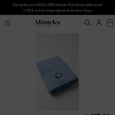
Yeni üyelere özel HOSGELDİN10 Koduyla %10 indirim hakkı kazan!
2.500 ₺ ve Üzeri Alışverişlerinizde Ücretsiz Kargo